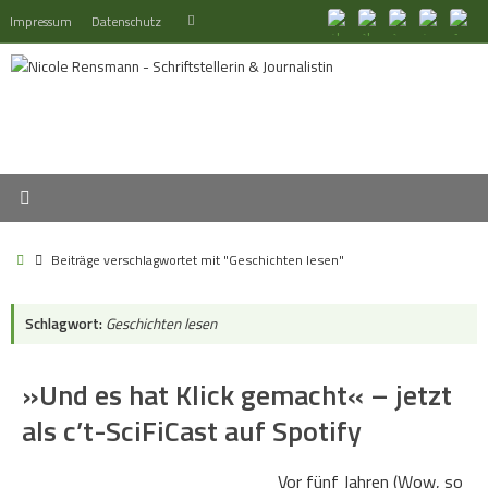
Zum
Suchen
Impressum
Datenschutz
Suchen
Inhalt
nach:
springen
Start
Beiträge verschlagwortet mit "Geschichten lesen"
Schlagwort:
Geschichten lesen
»Und es hat Klick gemacht« – jetzt
als c’t-SciFiCast auf Spotify
Vor fünf Jahren (Wow, so