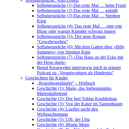
Selbstgespräche. Vom Leben.
Selbstgespräche (1) Das erste Mal … beim Frisör
Selbstgespräche (2) Das erste Mal … geküßt
Selbstgespräche (3) Das erste Mal … Stephen
King
Selbstgespräche (4): Das erste Mal … eine rote
Bluse oder warum Künstler schwarz tragen
Selbstgespräche (5): Der neue Roman
“Gewebewelten”
Selbstgespräche (6): Mit dem Gatten über »Billy
Summers« von Stephen King
Selbstgespräche (7) »Das Haus an der Ecke mit
der Hexe darin«
Bernd Kiesewetter interviewte mich in seinem
Podcast zu „Verantwortung als Hindernis“
Geschichten für Kinder
„Regenbogenläufer“ – Hörbuch
Geschichte (1): Marie, das Siebenpunkte-
Marienkäferkind
Geschichte (2): Der Igel Tobias Knubbelnas
Geschichte (3): Von der Katze im Tannenbaum
Geschichte (4): Luzifee sucht den
Weihnachtsmann
Geschichte (5): Ulli, der Uhu
Geschichte (6): Momo Mops