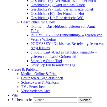
Geschichte (7): Der Nikolaus und der Fuchs
Geschichte (8): Gagi und das Glück
Geschichte (9): Lulu, das schwarze Schaf
Geschichte (10): Der Hund mit Hut
Geschichte (11): Eine tierische WG
Geschichten für Große
„Firnis“ – Das Hörbuch, gelesen von Anna
Tefert
PODYSSEY »Die Einberufung« – gelesen von
Verena Wilhelmy
PODYSSEY »Du bist das Beste!« – gelesen von
Anja Klukas
c’t-SciFiCast »Und es hat Klick gemacht« –
gelesen von Isabel Grünewald
Story (1): Ohne Titel
Story (2): Ein besonderer Tag
Presse & Publikum
Medien: Online & Print
Lesungen & Signierstunden
Schreibkurse & Mentorin
TV / Fernsehen
Verschiedenes Live
Vita
Suchen nach:
Suchen