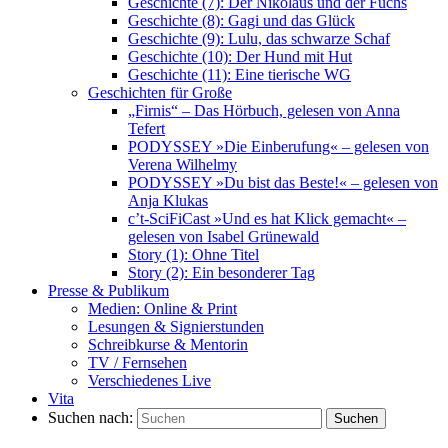
Geschichte (7): Der Nikolaus und der Fuchs
Geschichte (8): Gagi und das Glück
Geschichte (9): Lulu, das schwarze Schaf
Geschichte (10): Der Hund mit Hut
Geschichte (11): Eine tierische WG
Geschichten für Große
„Firnis“ – Das Hörbuch, gelesen von Anna
Tefert
PODYSSEY »Die Einberufung« – gelesen von
Verena Wilhelmy
PODYSSEY »Du bist das Beste!« – gelesen von
Anja Klukas
c’t-SciFiCast »Und es hat Klick gemacht« –
gelesen von Isabel Grünewald
Story (1): Ohne Titel
Story (2): Ein besonderer Tag
Presse & Publikum
Medien: Online & Print
Lesungen & Signierstunden
Schreibkurse & Mentorin
TV / Fernsehen
Verschiedenes Live
Vita
Suchen nach:
Suchen