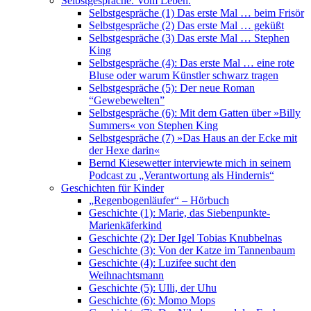
Selbstgespräche. Vom Leben.
Selbstgespräche (1) Das erste Mal … beim Frisör
Selbstgespräche (2) Das erste Mal … geküßt
Selbstgespräche (3) Das erste Mal … Stephen
King
Selbstgespräche (4): Das erste Mal … eine rote
Bluse oder warum Künstler schwarz tragen
Selbstgespräche (5): Der neue Roman
“Gewebewelten”
Selbstgespräche (6): Mit dem Gatten über »Billy
Summers« von Stephen King
Selbstgespräche (7) »Das Haus an der Ecke mit
der Hexe darin«
Bernd Kiesewetter interviewte mich in seinem
Podcast zu „Verantwortung als Hindernis“
Geschichten für Kinder
„Regenbogenläufer“ – Hörbuch
Geschichte (1): Marie, das Siebenpunkte-
Marienkäferkind
Geschichte (2): Der Igel Tobias Knubbelnas
Geschichte (3): Von der Katze im Tannenbaum
Geschichte (4): Luzifee sucht den
Weihnachtsmann
Geschichte (5): Ulli, der Uhu
Geschichte (6): Momo Mops