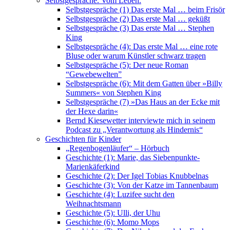
Selbstgespräche. Vom Leben.
Selbstgespräche (1) Das erste Mal … beim Frisör
Selbstgespräche (2) Das erste Mal … geküßt
Selbstgespräche (3) Das erste Mal … Stephen
King
Selbstgespräche (4): Das erste Mal … eine rote
Bluse oder warum Künstler schwarz tragen
Selbstgespräche (5): Der neue Roman
“Gewebewelten”
Selbstgespräche (6): Mit dem Gatten über »Billy
Summers« von Stephen King
Selbstgespräche (7) »Das Haus an der Ecke mit
der Hexe darin«
Bernd Kiesewetter interviewte mich in seinem
Podcast zu „Verantwortung als Hindernis“
Geschichten für Kinder
„Regenbogenläufer“ – Hörbuch
Geschichte (1): Marie, das Siebenpunkte-
Marienkäferkind
Geschichte (2): Der Igel Tobias Knubbelnas
Geschichte (3): Von der Katze im Tannenbaum
Geschichte (4): Luzifee sucht den
Weihnachtsmann
Geschichte (5): Ulli, der Uhu
Geschichte (6): Momo Mops