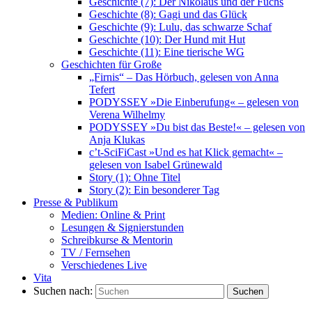
Geschichte (7): Der Nikolaus und der Fuchs
Geschichte (8): Gagi und das Glück
Geschichte (9): Lulu, das schwarze Schaf
Geschichte (10): Der Hund mit Hut
Geschichte (11): Eine tierische WG
Geschichten für Große
„Firnis“ – Das Hörbuch, gelesen von Anna
Tefert
PODYSSEY »Die Einberufung« – gelesen von
Verena Wilhelmy
PODYSSEY »Du bist das Beste!« – gelesen von
Anja Klukas
c’t-SciFiCast »Und es hat Klick gemacht« –
gelesen von Isabel Grünewald
Story (1): Ohne Titel
Story (2): Ein besonderer Tag
Presse & Publikum
Medien: Online & Print
Lesungen & Signierstunden
Schreibkurse & Mentorin
TV / Fernsehen
Verschiedenes Live
Vita
Suchen nach:
Suchen