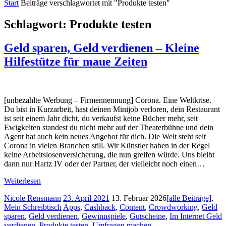
Start
Beiträge verschlagwortet mit "Produkte testen"
Schlagwort:
Produkte testen
Geld sparen, Geld verdienen – Kleine
Hilfestütze für maue Zeiten
[unbezahlte Werbung – Firmennennung] Corona. Eine Weltkrise.
Du bist in Kurzarbeit, hast deinen Minijob verloren, dein Restaurant
ist seit einem Jahr dicht, du verkaufst keine Bücher mehr, seit
Ewigkeiten standest du nicht mehr auf der Theaterbühne und dein
Agent hat auch kein neues Angebot für dich. Die Welt steht seit
Corona in vielen Branchen still. Wir Künstler haben in der Regel
keine Arbeitslosenversicherung, die nun greifen würde. Uns bleibt
dann nur Hartz IV oder der Partner, der vielleicht noch einen…
Weiterlesen
Nicole Rensmann
23. April 2021
13. Februar 2026
[alle Beiträge]
,
Mein Schreibtisch
Apps
,
Cashback
,
Content
,
Crowdworking
,
Geld
sparen
,
Geld verdienen
,
Gewinnspiele
,
Gutscheine
,
Im Internet Geld
verdienen
,
Produkte testen
,
Umfragen machen