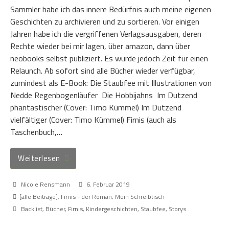
Sammler habe ich das innere Bedürfnis auch meine eigenen
Geschichten zu archivieren und zu sortieren. Vor einigen
Jahren habe ich die vergriffenen Verlagsausgaben, deren
Rechte wieder bei mir lagen, über amazon, dann über
neobooks selbst publiziert. Es wurde jedoch Zeit für einen
Relaunch. Ab sofort sind alle Bücher wieder verfügbar,
zumindest als E-Book: Die Staubfee mit Illustrationen von
Nedde Regenbogenläufer Die Hobbijahns Im Dutzend
phantastischer (Cover: Timo Kümmel) Im Dutzend
vielfältiger (Cover: Timo Kümmel) Firnis (auch als
Taschenbuch,…
Weiterlesen
Nicole Rensmann
6. Februar 2019
[alle Beiträge]
,
Firnis - der Roman
,
Mein Schreibtisch
Backlist
,
Bücher
,
Firnis
,
Kindergeschichten
,
Staubfee
,
Storys