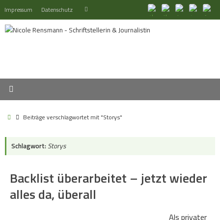
Zum
Suchen
Impressum
Datenschutz
Suchen
Inhalt
nach:
springen
Start
Beiträge verschlagwortet mit "Storys"
Schlagwort:
Storys
Backlist überarbeitet – jetzt wieder
alles da, überall
Als privater