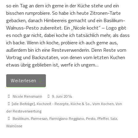
so ein Tag an dem ich gerne in der Küche stehe und ein
bisschen rumprobiere. So habe ich heute Zitronen-Tarte
gebacken, danach Himbeereis gemacht und ein Basilikum-
Walnuss-Pesto zubereitet. Ein „Nicole kocht“ – Logo gibt
es noch gar nicht, dabei koche ich tatsächlich mehr, als dass
ich backe. Wenn ich koche, probiere ich auch gerne aus,
außerdem bin ich eine Resteverwenderin. Denn Reste vom
Vortrag und Backzutaten, von denen vom letzten Kuchen
etwas übrig geblieben ist, werfe ich ungern…
Weiterlesen
Nicole Rensmann
9. Juni 2014
[alle Beiträge]
,
Kochzeit - Rezepte, Küche & So.
,
Vom Kochen
,
Von
der Resteverwertung
Basilikum
,
Parmesan
,
Parmigiano Reggiano
,
Pesto
,
Pfeffer
,
Salz
,
Walnüsse