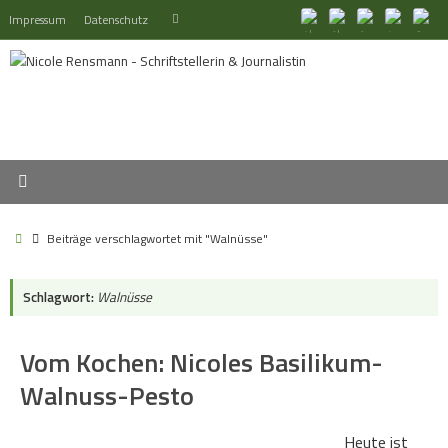
Zum
Suchen
Impressum
Datenschutz
Suchen
Inhalt
nach:
springen
Start
Beiträge verschlagwortet mit "Walnüsse"
Schlagwort:
Walnüsse
Vom Kochen: Nicoles Basilikum-
Walnuss-Pesto
Heute ist