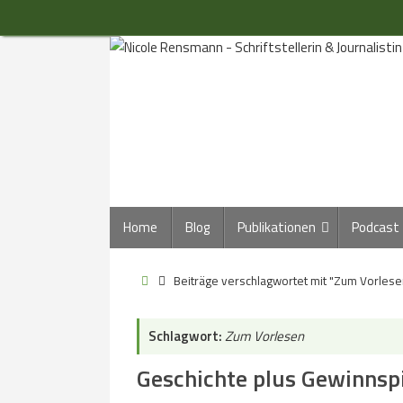
Zum
Inhalt
springen
Zum
Home
Blog
Publikationen
Podcast
Inhalt
springen
Start
Beiträge verschlagwortet mit "Zum Vorlese
Schlagwort:
Zum Vorlesen
Geschichte plus Gewinnspi