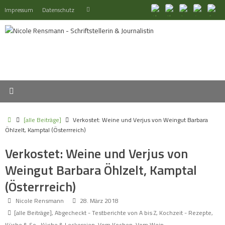
Zum
Suchen
Impressum
Datenschutz
Suchen
Inhalt
nach:
springen
Start
[alle Beiträge]
Verkostet: Weine und Verjus von Weingut Barbara
Öhlzelt, Kamptal (Österrreich)
Verkostet: Weine und Verjus von
Weingut Barbara Öhlzelt, Kamptal
(Österrreich)
Nicole Rensmann
28. März 2018
[alle Beiträge]
,
Abgecheckt - Testberichte von A bis Z
,
Kochzeit - Rezepte,
Küche & So.
,
Küche & Leckereien
,
Vom Kochen
,
Vom Wein