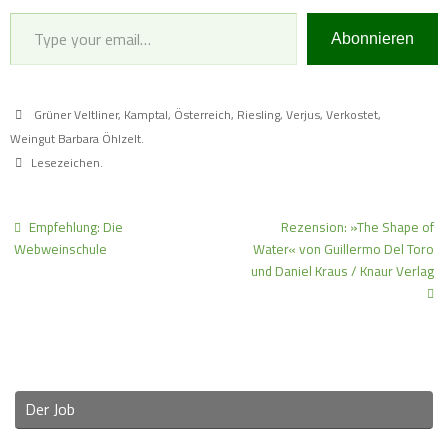
Type your email…
Abonnieren
Grüner Veltliner
,
Kamptal
,
Österreich
,
Riesling
,
Verjus
,
Verkostet
,
Weingut Barbara Öhlzelt
.
Lesezeichen
.
Empfehlung: Die
Rezension: »The Shape of
Webweinschule
Water« von Guillermo Del Toro
und Daniel Kraus / Knaur Verlag
Der Job