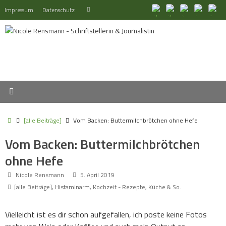
Zum
Suchen
Impressum
Datenschutz
Suchen
Inhalt
nach:
springen
Start
[alle Beiträge]
Vom Backen: Buttermilchbrötchen ohne Hefe
Vom Backen: Buttermilchbrötchen
ohne Hefe
Nicole Rensmann
5. April 2019
[alle Beiträge]
,
Histaminarm
,
Kochzeit - Rezepte, Küche & So.
Vielleicht ist es dir schon aufgefallen, ich poste keine Fotos