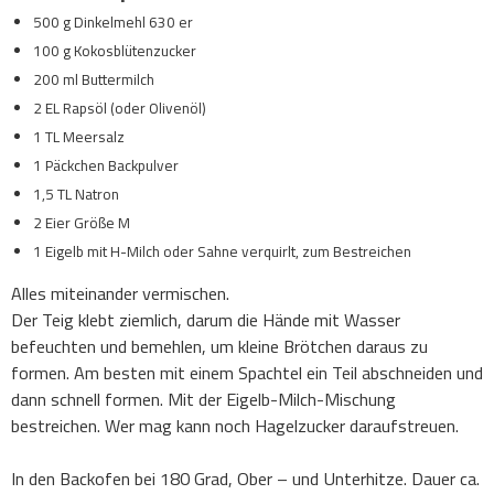
500 g Dinkelmehl 630 er
100 g Kokosblütenzucker
200 ml Buttermilch
2 EL Rapsöl (oder Olivenöl)
1 TL Meersalz
1 Päckchen Backpulver
1,5 TL Natron
2 Eier Größe M
1 Eigelb mit H-Milch oder Sahne verquirlt, zum Bestreichen
Alles miteinander vermischen.
Der Teig klebt ziemlich, darum die Hände mit Wasser
befeuchten und bemehlen, um kleine Brötchen daraus zu
formen. Am besten mit einem Spachtel ein Teil abschneiden und
dann schnell formen. Mit der Eigelb-Milch-Mischung
bestreichen. Wer mag kann noch Hagelzucker daraufstreuen.
In den Backofen bei 180 Grad, Ober – und Unterhitze. Dauer ca.