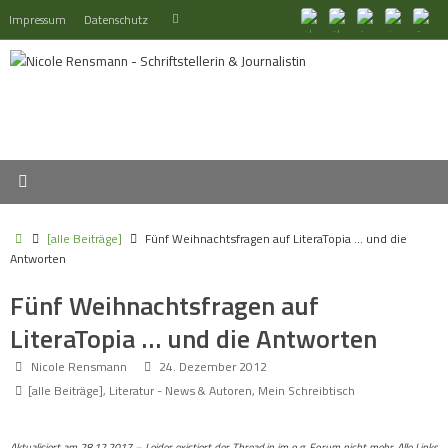
Zum
Suchen
Impressum
Datenschutz
Suchen
Inhalt
nach:
springen
Start
[alle Beiträge]
Fünf Weihnachtsfragen auf LiteraTopia … und die
Antworten
Fünf Weihnachtsfragen auf
LiteraTopia … und die Antworten
Nicole Rensmann
24. Dezember 2012
[alle Beiträge]
,
Literatur - News & Autoren
,
Mein Schreibtisch
Aktualisiert am 28.12.2017 – Leider existiert der Thread in im o.g. Forum nicht mehr. Alle Links