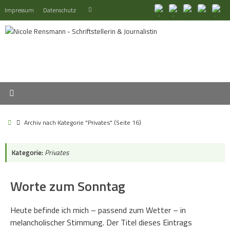
Zum
Suchen
Impressum
Datenschutz
Suchen
Inhalt
nach:
springen
Start
Archiv nach Kategorie "Privates"
(Seite 16)
Kategorie:
Privates
Worte zum Sonntag
Heute befinde ich mich – passend zum Wetter – in
melancholischer Stimmung. Der Titel dieses Eintrags