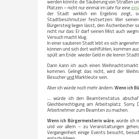
werden könnte: die Säuberung von Straßen un
Plätzen – nicht nur einmal im Jahr für eine
einj
der Stadt wirklich ein Ergebnis zeigt, s
Stadtbeschmutzer festsetzen: Wer seinen 
Bürgersteig liegen lässt, den Aschenbecher s
nicht nur das: Er darf seinen Mist auch weg
Versuch macht klug.
In einer sauberen Stadt lebt es sich angenehme
können und sich dort wohlfühlen, kommen auch 
spült am Ende wieder Geld in die leeren Stad
Dann kann ich auch einen Weihnachtsmarkt
kommen. Gelingt das nicht, wird der Weihna
Besucher
und
Marktleute sein.
Aber ich würde noch mehr ändern.
Wenn ich B
… würde ich den Beamtenstatus abschaffe
Gleichberechtigung am Arbeitsplatz. Sorry.
Arbeitnehmer zum Beamten zu machen.
Wenn ich Bürgermeisterin wäre
, würde ich 
und vor allem – zu Veranstaltungen gehen, 
Vergangenheit einige Events besucht, besuc
entschuldigen.