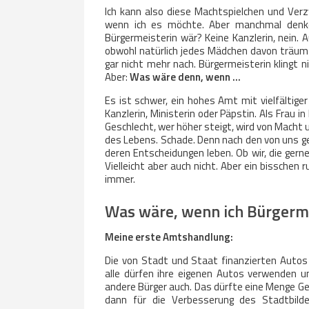
Ich kann also diese Machtspielchen und Verzw
wenn ich es möchte. Aber manchmal denk
Bürgermeisterin wär? Keine Kanzlerin, nein.
obwohl natürlich jedes Mädchen davon träumt,
gar nicht mehr nach. Bürgermeisterin klingt n
Aber:
Was wäre denn, wenn …
Es ist schwer, ein hohes Amt mit vielfältige
Kanzlerin, Ministerin oder Päpstin. Als Frau 
Geschlecht, wer höher steigt, wird von Macht u
des Lebens. Schade. Denn nach den von uns g
deren Entscheidungen leben. Ob wir, die ger
Vielleicht aber auch nicht. Aber ein bissch
immer.
Was wäre, wenn ich Bürgerm
Meine erste Amtshandlung:
Die von Stadt und Staat finanzierten Autos
alle dürfen ihre eigenen Autos verwenden 
andere Bürger auch. Das dürfte eine Menge Ge
dann für die Verbesserung des Stadtbild