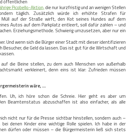
d öffentlichen
ährige Picobello-Aktion,
die nur kurzfristig und an wenigen Stellen
ondern täglich. Zusätzlich würde ich erhöhte Strafen für
Müll auf der Straße wirft, den Kot seines Hundes auf dem
eines Autos auf dem Parkplatz entleert, soll dafür zahlen – und
machen. Erziehungsmethode. Schwierig umzusetzen, aber nur ein
r. Und wenn sich die Bürger einer Stadt mit dieser identifizieren
Besucher, die Geld da lassen. Das ist gut für die Wirtschaft und
tkassen.
 auf die Beine stellen, zu dem auch Menschen von außerhalb
chtsmarkt verkleinert, denn eins ist klar: Zufrieden müssen
ürgermeisterin wäre, …
n. Uh, ich höre schon die Schreie. Hier geht es aber um
 Den Beamtenstatus abzuschaffen ist also einfacher, als alle
mich nicht nur für die Presse sichtbar hinstellen, sondern auch –
bei denen Kinder eine wichtige Rolle spielen. Ich habe in der
hen dürfen oder müssen – die Bürgermeisterin ließ sich stets