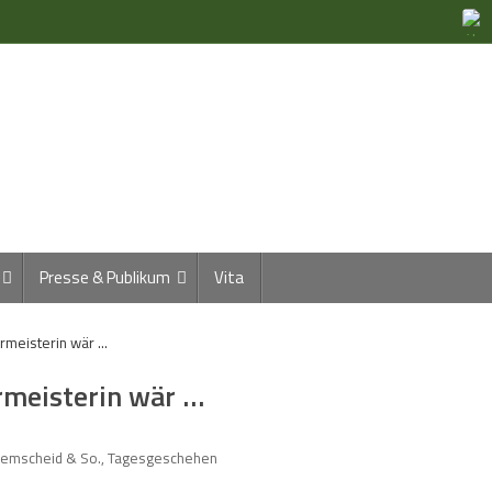
Presse & Publikum
Vita
rmeisterin wär …
rmeisterin wär …
 Remscheid & So.
,
Tagesgeschehen