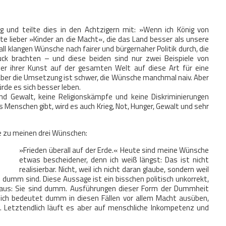
 und teilte dies in den Achtzigern mit: »Wenn ich König von
te lieber »Kinder an die Macht«, die das Land besser als unsere
 Fall klangen Wünsche nach fairer und bürgernaher Politik durch, die
ck brachten – und diese beiden sind nur zwei Beispiele von
oder ihrer Kunst auf der gesamten Welt auf diese Art für eine
Aber die Umsetzung ist schwer, die Wünsche manchmal naiv. Aber
ürde es sich besser leben.
d Gewalt, keine Religionskämpfe und keine Diskriminierungen
es Menschen gibt, wird es auch Krieg, Not, Hunger, Gewalt und sehr
hlte zu meinen drei Wünschen:
»Frieden überall auf der Erde.« Heute sind meine Wünsche
etwas bescheidener, denn ich weiß längst: Das ist nicht
realisierbar. Nicht, weil ich nicht daran glaube, sondern weil
 dumm sind. Diese Aussage ist ein bisschen politisch unkorrekt,
s aus: Sie sind dumm. Ausführungen dieser Form der Dummheit
lich bedeutet dumm in diesen Fällen vor allem Macht ausüben,
. Letztendlich läuft es aber auf menschliche Inkompetenz und