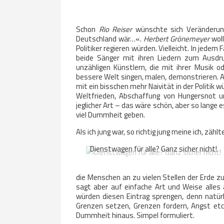
Schon
Rio Reiser
wünschte sich Veränderung
Deutschland wär…«.
Herbert Grönemeyer
woll
Politiker regieren würden. Vielleicht. In jedem
beide Sänger mit ihren Liedern zum Ausdru
unzähligen Künstlern, die mit ihrer Musik 
bessere Welt singen, malen, demonstrieren. 
mit ein bisschen mehr Naivität in der Politik w
Weltfrieden, Abschaffung von Hungersnot un
jeglicher Art – das wäre schön, aber so lange 
viel Dummheit geben.
Als ich jung war, so richtig jung meine ich, zä
Dienstwagen für alle? Ganz sicher nicht!
die Menschen an zu vielen Stellen der Erde zu
sagt aber auf einfache Art und Weise alle
würden diesen Eintrag sprengen, denn natür
Grenzen setzen, Grenzen fordern, Angst etc
Dummheit hinaus. Simpel formuliert.