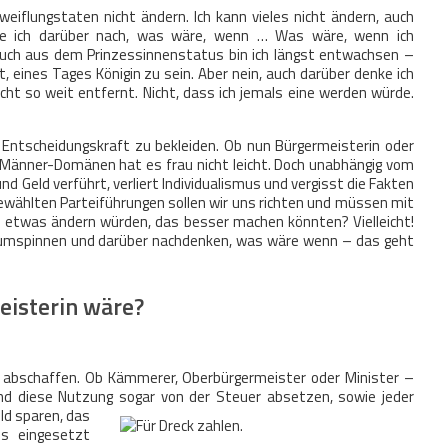
eiflungstaten nicht ändern. Ich kann vieles nicht ändern, auch
e ich darüber nach, was wäre, wenn … Was wäre, wenn ich
 Auch aus dem Prinzessinnenstatus bin ich längst entwachsen –
 eines Tages Königin zu sein. Aber nein, auch darüber denke ich
icht so weit entfernt. Nicht, dass ich jemals eine werden würde.
r Entscheidungskraft zu bekleiden. Ob nun Bürgermeisterin oder
in Männer-Domänen hat es frau nicht leicht. Doch unabhängig vom
nd Geld verführt, verliert Individualismus und vergisst die Fakten
ewählten Parteiführungen sollen wir uns richten und müssen mit
ne etwas ändern würden, das besser machen könnten? Vielleicht!
en rumspinnen und darüber nachdenken, was wäre wenn – das geht
eisterin wäre?
 abschaffen. Ob Kämmerer, Oberbürgermeister oder Minister –
und diese Nutzung
sogar von der Steuer absetzen, sowie jeder
ld sparen, das
es eingesetzt