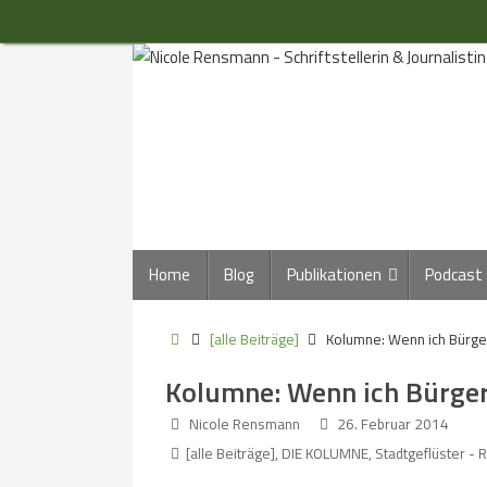
Zum
Inhalt
springen
Zum
Home
Blog
Publikationen
Podcast
Inhalt
springen
Start
[alle Beiträge]
Kolumne: Wenn ich Bürge
Kolumne: Wenn ich Bürge
Nicole Rensmann
26. Februar 2014
[alle Beiträge]
,
DIE KOLUMNE
,
Stadtgeflüster -