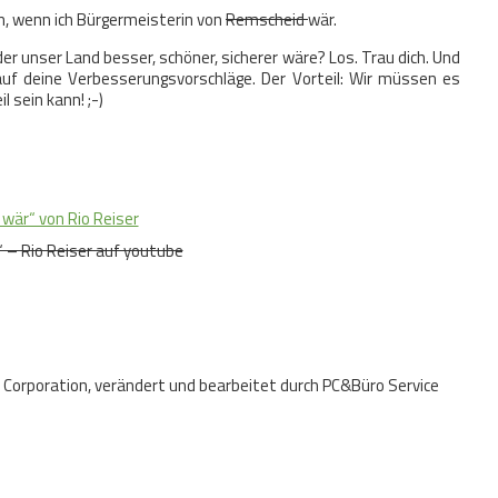
en, wenn ich Bürgermeisterin von
Remscheid
wär.
 unser Land besser, schöner, sicherer wäre? Los. Trau dich. Und
auf deine Verbesserungsvorschläge. Der Vorteil: Wir müssen es
 sein kann! ;-)
wär“ von Rio Reiser
 – Rio Reiser auf youtube
t Corporation, verändert und bearbeitet durch PC&Büro Service