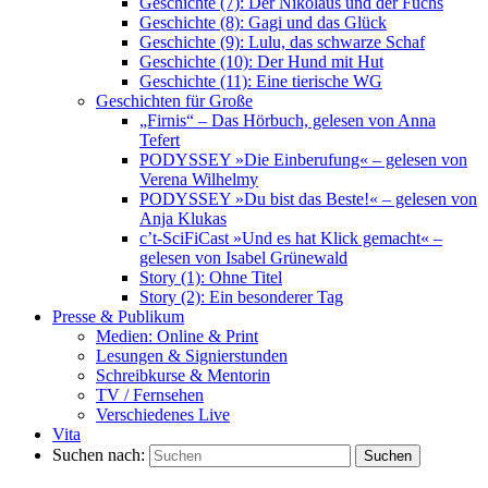
Geschichte (7): Der Nikolaus und der Fuchs
Geschichte (8): Gagi und das Glück
Geschichte (9): Lulu, das schwarze Schaf
Geschichte (10): Der Hund mit Hut
Geschichte (11): Eine tierische WG
Geschichten für Große
„Firnis“ – Das Hörbuch, gelesen von Anna
Tefert
PODYSSEY »Die Einberufung« – gelesen von
Verena Wilhelmy
PODYSSEY »Du bist das Beste!« – gelesen von
Anja Klukas
c’t-SciFiCast »Und es hat Klick gemacht« –
gelesen von Isabel Grünewald
Story (1): Ohne Titel
Story (2): Ein besonderer Tag
Presse & Publikum
Medien: Online & Print
Lesungen & Signierstunden
Schreibkurse & Mentorin
TV / Fernsehen
Verschiedenes Live
Vita
Suchen nach:
Suchen