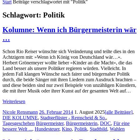
Start
Beiträge verschlagwortet mit "Politik"
Schlagwort:
Politik
Kolumne: Wenn ich Bürgermeisterin wär
…
Schon Rio Reiser wünschte sich Veränderung und teilte dies in den
Achtzigern mit: »Wenn ich König von Deutschland wär…«.
Herbert Grönemeyer wollte lieber »Kinder an die Macht«, die das
Land besser als unsere Politiker regieren würden. Vielleicht. In
jedem Fall klangen Wünsche nach fairer und bürgernaher Politik
durch, die beide Sänger mit ihren Liedern zum Ausdruck brachten –
und diese beiden sind nur zwei Beispiele von unzähligen Künstlern,
die mit ihrer Musik oder ihrer Kunst auf der gesamten Welt auf…
Weiterlesen
Nicole Rensmann
26. Februar 2014
1. August 2025
[alle Beiträge]
,
DIE KOLUMNE
,
Stadtgeflüster - Remscheid & So.
,
Tagesgeschehen
Bürgermeister
,
Bürgermeisterin
,
DOC
,
Für eine
bessere Welt ...
,
Hundesteuer
,
Kino
,
Politik
,
Stadtbild
,
Wahlen