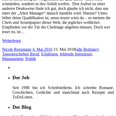
schmieden, sondern in den Abfall werfen. Den Aufruf zu einer
anderen Denkweise finde ich gut, doch glaube ich nicht, dass nur
einer der „Alten Manager“ danach handeln wird. Warum? Umso
höher deine Qualifikation ist, umso teurer wirst du – so meinen die
Chefs und Sesselpupser dieser Welt, die jegliches weltliches
Empfinden vor der Tür der Chefetage abgeben müssen. Doch wer
teuer ist, ist…
Weiterlesen
Nicole Rensmann
4. Mai 2010
23. Mai 2018
[alle Beiträge]
,
Tagesgeschehen
Beruf
,
Erfahrung
,
fehlende Ingenieure
,
Managament
,
Politik
Der Job
Seit 1998 bin ich Schriftstellerin. Ich schreibe Romane,
Geschichten, Gedichte und manchmal auch Rezepte und
ToDoListen.
Der Blog