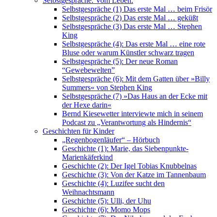
Selbstgespräche. Vom Leben.
Selbstgespräche (1) Das erste Mal … beim Frisör
Selbstgespräche (2) Das erste Mal … geküßt
Selbstgespräche (3) Das erste Mal … Stephen
King
Selbstgespräche (4): Das erste Mal … eine rote
Bluse oder warum Künstler schwarz tragen
Selbstgespräche (5): Der neue Roman
“Gewebewelten”
Selbstgespräche (6): Mit dem Gatten über »Billy
Summers« von Stephen King
Selbstgespräche (7) »Das Haus an der Ecke mit
der Hexe darin«
Bernd Kiesewetter interviewte mich in seinem
Podcast zu „Verantwortung als Hindernis“
Geschichten für Kinder
„Regenbogenläufer“ – Hörbuch
Geschichte (1): Marie, das Siebenpunkte-
Marienkäferkind
Geschichte (2): Der Igel Tobias Knubbelnas
Geschichte (3): Von der Katze im Tannenbaum
Geschichte (4): Luzifee sucht den
Weihnachtsmann
Geschichte (5): Ulli, der Uhu
Geschichte (6): Momo Mops