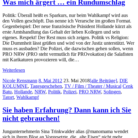
Was mich ärgert … ein Rundumschlag
Politik: Überall heißt es Sparkurs, nur beim Wahlkampf wird aus
den Vollen geschöpft. Das nenne ich Verarsche im großen Format.
Gegenbeispiel: Der neue französische Präsident Hollande kürzt als
erste Amtshandlung das Gehalt der lieben Kollegen und sein
eigenes. Respekt! Der Rest muss sich zeigen. Politik vs Religion:
Die Dummheit lässt grüßen und wird von der Justiz unterstützt. Wer
muss es ausbaden? Die Polizei, die dazwischen gehen sollen, wenn
PRO NRW (PRO steht vermutlich für PROvokation) die Salafisten
mit Karikaturen provozieren will, die…
Weiterlesen
Nicole Rensmann
8. Mai 2012
23. Mai 2018
[alle Beiträge]
,
DIE
KOLUMNE
,
Tagesgeschehen
,
TV / Film / Theater / Musical
Cenk
Batu
,
Hollande
,
NRW
,
Politik
,
Polizei
,
PRO NRW
,
Solingen
,
Tatort
,
Wahlkampf
Sie haben Erfahrung? Dann kann ich Sie
nicht gebrauchen!
Jungunternehmerin Sina Trinkwalder alias @manomama wendet
sich in ihrem Blog an Vorgesetzte, die „alte Eisen“ nicht mehr