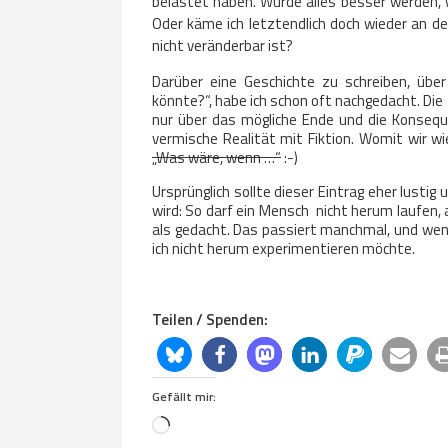
belastet haben. Würde alles besser werden,
Oder käme ich letztendlich doch wieder an de
nicht veränderbar ist?
Darüber eine Geschichte zu schreiben, üb
könnte?“, habe ich schon oft nachgedacht. Die
nur über das mögliche Ende und die Konseque
vermische Realität mit Fiktion. Womit wir w
„Was wäre, wenn …“
:-)
Ursprünglich sollte dieser Eintrag eher lustig
wird: So darf ein Mensch nicht herum laufen, a
als gedacht. Das passiert manchmal, und wen
ich nicht herum experimentieren möchte.
Teilen / Spenden:
Gefällt mir:
Loading…