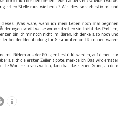
 wenn ich mich in einem neuen Leben anders entscheiden würde.
r gleichen Stelle raus wie heute? Weil dies so vorbestimmt und
er dieses „Was wäre, wenn ich mein Leben noch mal beginnen
 Änderungen schrittweise voranzutreiben sind nicht das Problem,
nzen bin ich mir noch nicht im Klaren. Ich denke also noch und
ieder bei der Ideenfindung für Geschichten und Romanen wären:
 und mit Bildern aus der 80-igern bestückt werden, auf denen klar
ber als ich die ersten Zeilen tippte, merkte ich: Das wird ernster
n die Wörter so raus wollen, dann hat das seinen Grund, an dem