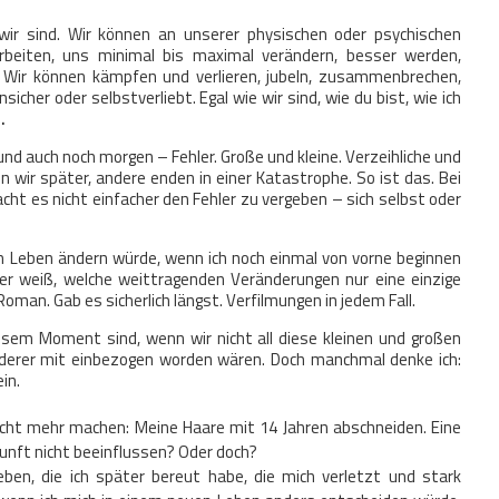
wir sind. Wir können an unserer physischen oder psychischen
rbeiten, uns minimal bis maximal verändern, besser werden,
. Wir können kämpfen und verlieren, jubeln, zusammenbrechen,
sicher oder selbstverliebt. Egal wie wir sind, wie du bist, wie ich
.
nd auch noch morgen – Fehler. Große und kleine. Verzeihliche und
n wir später, andere enden in einer Katastrophe. So ist das. Bei
n macht es nicht einfacher den Fehler zu vergeben – sich selbst oder
em Leben ändern würde, wenn ich noch einmal von vorne beginnen
wer weiß, welche weittragenden Veränderungen nur eine einzige
oman. Gab es sicherlich längst. Verfilmungen in jedem Fall.
iesem Moment sind, wenn wir nicht all diese kleinen und großen
anderer mit einbezogen worden wären. Doch manchmal denke ich:
in.
icht mehr machen: Meine Haare mit 14 Jahren abschneiden. Eine
kunft nicht beeinflussen? Oder doch?
en, die ich später bereut habe, die mich verletzt und stark