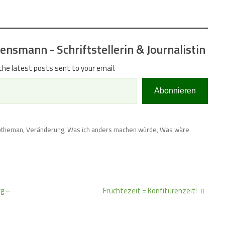
nsmann - Schriftstellerin & Journalistin
the latest posts sent to your email.
Abonnieren
btheman
,
Veränderung
,
Was ich anders machen würde
,
Was wäre
g –
Früchtezeit = Konfitürenzeit!