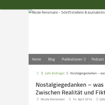
Zum
Inhalt
springen
Zum
Home
Blog
Publikationen
Podcast
Inhalt
springen
Start
[alle Beiträge]
Nostalgiegedanken – was
Nostalgiegedanken – was
Zwischen Realität und Fik
Nicole Rensmann
14. April 2014
[all