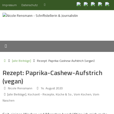
Zum
Suchen
Impressum
Datenschutz
Suchen
Inhalt
nach:
springen
Start
[alle Beiträge]
Rezept: Paprika-Cashew-Aufstrich (vegan)
Rezept: Paprika-Cashew-Aufstrich
(vegan)
Nicole Rensmann
14. August 2020
[alle Beiträge]
,
Kochzeit - Rezepte, Küche & So.
,
Vom Kochen
,
Vom
Naschen