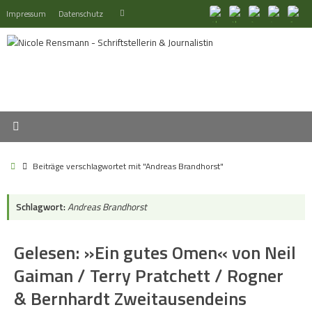
Zum
Suchen
Impressum
Datenschutz
Suchen
Inhalt
nach:
springen
Start
Beiträge verschlagwortet mit "Andreas Brandhorst"
Schlagwort:
Andreas Brandhorst
Gelesen: »Ein gutes Omen« von Neil
Gaiman / Terry Pratchett / Rogner
& Bernhardt Zweitausendeins