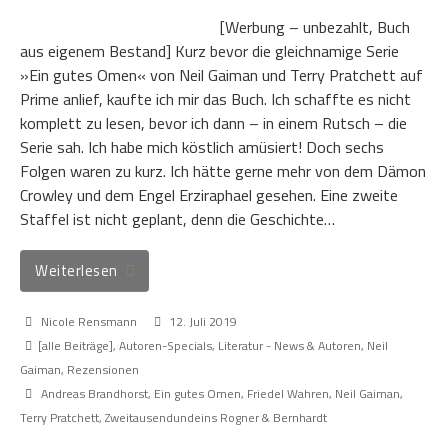
[Werbung – unbezahlt, Buch
aus eigenem Bestand] Kurz bevor die gleichnamige Serie
»Ein gutes Omen« von Neil Gaiman und Terry Pratchett auf
Prime anlief, kaufte ich mir das Buch. Ich schaffte es nicht
komplett zu lesen, bevor ich dann – in einem Rutsch – die
Serie sah. Ich habe mich köstlich amüsiert! Doch sechs
Folgen waren zu kurz. Ich hätte gerne mehr von dem Dämon
Crowley und dem Engel Erziraphael gesehen. Eine zweite
Staffel ist nicht geplant, denn die Geschichte…
Weiterlesen
Nicole Rensmann
12. Juli 2019
[alle Beiträge]
,
Autoren-Specials
,
Literatur - News & Autoren
,
Neil
Gaiman
,
Rezensionen
Andreas Brandhorst
,
Ein gutes Omen
,
Friedel Wahren
,
Neil Gaiman
,
Terry Pratchett
,
Zweitausendundeins Rogner & Bernhardt