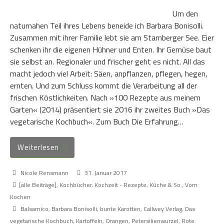
Um den
naturnahen Teil ihres Lebens beneide ich Barbara Bonisolli.
Zusammen mit ihrer Familie lebt sie am Starnberger See. Eier
schenken ihr die eigenen Hühner und Enten. Ihr Gemüse baut
sie selbst an. Regionaler und frischer geht es nicht. All das
macht jedoch viel Arbeit: Säen, anpflanzen, pflegen, hegen,
ernten. Und zum Schluss kommt die Verarbeitung all der
frischen Köstlichkeiten. Nach »100 Rezepte aus meinem
Garten« (2014) präsentiert sie 2016 ihr zweites Buch »Das
vegetarische Kochbuch«. Zum Buch Die Erfahrung…
Weiterlesen
Nicole Rensmann
31. Januar 2017
[alle Beiträge]
,
Kochbücher
,
Kochzeit - Rezepte, Küche & So.
,
Vom
Kochen
Balsamico
,
Barbara Bonisolli
,
bunte Karotten
,
Callwey Verlag
,
Das
vegetarische Kochbuch
,
Kartoffeln
,
Orangen
,
Petersilienwurzel
,
Rote