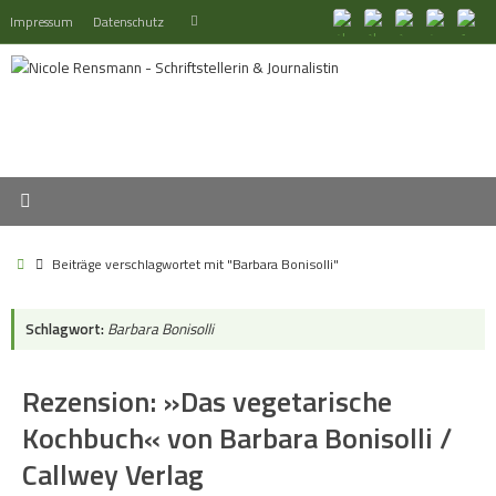
Zum
Suchen
Impressum
Datenschutz
Suchen
Inhalt
nach:
springen
Start
Beiträge verschlagwortet mit "Barbara Bonisolli"
Schlagwort:
Barbara Bonisolli
Rezension: »Das vegetarische
Kochbuch« von Barbara Bonisolli /
Callwey Verlag