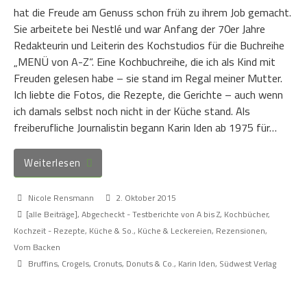
hat die Freude am Genuss schon früh zu ihrem Job gemacht.
Sie arbeitete bei Nestlé und war Anfang der 70er Jahre
Redakteurin und Leiterin des Kochstudios für die Buchreihe
„MENÜ von A-Z“. Eine Kochbuchreihe, die ich als Kind mit
Freuden gelesen habe – sie stand im Regal meiner Mutter.
Ich liebte die Fotos, die Rezepte, die Gerichte – auch wenn
ich damals selbst noch nicht in der Küche stand. Als
freiberufliche Journalistin begann Karin Iden ab 1975 für…
Weiterlesen
Nicole Rensmann
2. Oktober 2015
[alle Beiträge]
,
Abgecheckt - Testberichte von A bis Z
,
Kochbücher
,
Kochzeit - Rezepte, Küche & So.
,
Küche & Leckereien
,
Rezensionen
,
Vom Backen
Bruffins
,
Crogels
,
Cronuts
,
Donuts & Co.
,
Karin Iden
,
Südwest Verlag