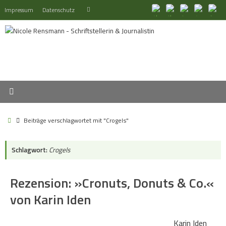
Zum
Suchen
Impressum
Datenschutz
Suchen
Inhalt
nach:
springen
Start
Beiträge verschlagwortet mit "Crogels"
Schlagwort:
Crogels
Rezension: »Cronuts, Donuts & Co.«
von Karin Iden
Karin Iden