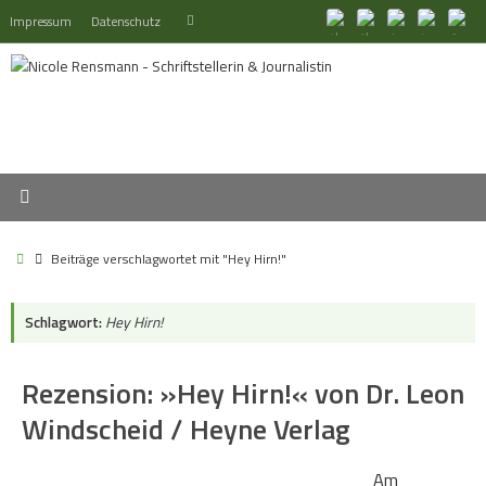
Zum
Suchen
Impressum
Datenschutz
Suchen
Inhalt
nach:
springen
Start
Beiträge verschlagwortet mit "Hey Hirn!"
Schlagwort:
Hey Hirn!
Rezension: »Hey Hirn!« von Dr. Leon
Windscheid / Heyne Verlag
Am