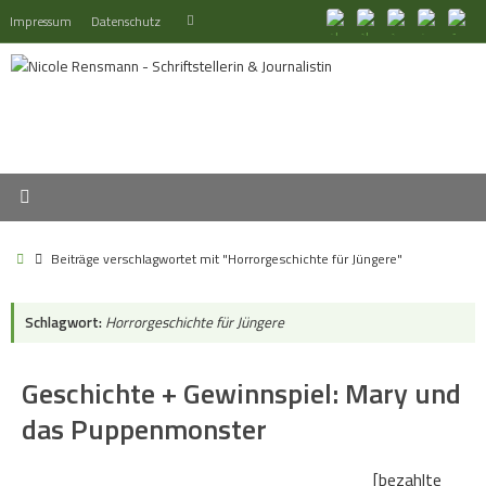
Zum
Suchen
Impressum
Datenschutz
Suchen
Inhalt
nach:
springen
Start
Beiträge verschlagwortet mit "Horrorgeschichte für Jüngere"
Schlagwort:
Horrorgeschichte für Jüngere
Geschichte + Gewinnspiel: Mary und
das Puppenmonster
[bezahlte