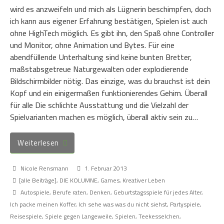
wird es anzweifeln und mich als Lügnerin beschimpfen, doch
ich kann aus eigener Erfahrung bestätigen, Spielen ist auch
ohne HighTech möglich. Es gibt ihn, den Spaß ohne Controller
und Monitor, ohne Animation und Bytes. Für eine
abendfüllende Unterhaltung sind keine bunten Bretter,
maßstabsgetreue Naturgewalten oder explodierende
Bildschirmbilder nötig. Das einzige, was du brauchst ist dein
Kopf und ein einigermaßen funktionierendes Gehirn. Überall
für alle Die schlichte Ausstattung und die Vielzahl der
Spielvarianten machen es möglich, überall aktiv sein zu…
Weiterlesen
Nicole Rensmann
1. Februar 2013
[alle Beiträge]
,
DIE KOLUMNE
,
Games
,
Kreativer Leben
Autospiele
,
Berufe raten
,
Denken
,
Geburtstagsspiele für jedes Alter
,
Ich packe meinen Koffer
,
Ich sehe was was du nicht siehst
,
Partyspiele
,
Reisespiele
,
Spiele gegen Langeweile
,
Spielen
,
Teekesselchen
,