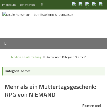
Zum
Suchen
Impressum
Datenschutz
Suchen
Inhalt
nach:
springen
Start
Medien & Unterhaltung
Archiv nach Kategorie "Games"
Kategorie:
Games
Mehr als ein Muttertagsgeschenk:
RPG von NIEMAND
Blumen und