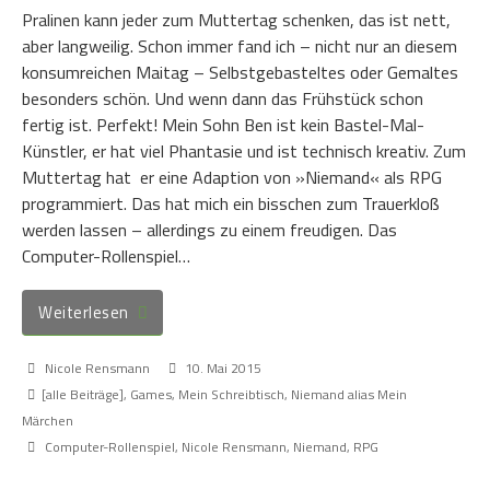
Pralinen kann jeder zum Muttertag schenken, das ist nett,
aber langweilig. Schon immer fand ich – nicht nur an diesem
konsumreichen Maitag – Selbstgebasteltes oder Gemaltes
besonders schön. Und wenn dann das Frühstück schon
fertig ist. Perfekt! Mein Sohn Ben ist kein Bastel-Mal-
Künstler, er hat viel Phantasie und ist technisch kreativ. Zum
Muttertag hat er eine Adaption von »Niemand« als RPG
programmiert. Das hat mich ein bisschen zum Trauerkloß
werden lassen – allerdings zu einem freudigen. Das
Computer-Rollenspiel…
Weiterlesen
Nicole Rensmann
10. Mai 2015
[alle Beiträge]
,
Games
,
Mein Schreibtisch
,
Niemand alias Mein
Märchen
Computer-Rollenspiel
,
Nicole Rensmann
,
Niemand
,
RPG