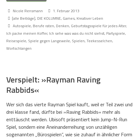
Nicole Rensmann
1. Februar 2013
[alle Beiträge]
,
DIE KOLUMNE
,
Games
,
Kreativer Leben
Autospiele
,
Berufe raten
,
Denken
,
Geburtstagsspiele für jedes Alter
,
Ich packe meinen Koffer
,
Ich sehe was was du nicht siehst
,
Partyspiele
,
Reisespiele
,
Spiele gegen Langeweile
,
Spielen
,
Teekesselchen
,
Wortschlangen
Verspielt: »Rayman Raving
Rabbids«
Wer sich das vierte Rayman Spiel kauft, weil er Teil zwei und
drei klasse fand, dürfte bei »Raving Rabbids« mehr als
enttäuscht werden. Ubisoft präsentiert kein Jump-N-Run
Spiel, sondern eine Aneinanderreihung von unzähligen
sogenannten „Bürospielen“, wie sie zuhauf in ähnlicher Form