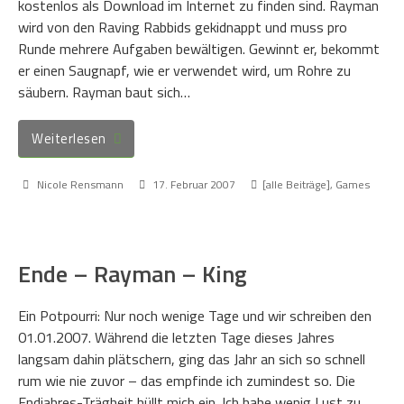
kostenlos als Download im Internet zu finden sind. Rayman
wird von den Raving Rabbids gekidnappt und muss pro
Runde mehrere Aufgaben bewältigen. Gewinnt er, bekommt
er einen Saugnapf, wie er verwendet wird, um Rohre zu
säubern. Rayman baut sich…
Weiterlesen
Nicole Rensmann
17. Februar 2007
[alle Beiträge]
,
Games
Ende – Rayman – King
Ein Potpourri: Nur noch wenige Tage und wir schreiben den
01.01.2007. Während die letzten Tage dieses Jahres
langsam dahin plätschern, ging das Jahr an sich so schnell
rum wie nie zuvor – das empfinde ich zumindest so. Die
Endjahres-Trägheit hüllt mich ein. Ich habe wenig Lust zu