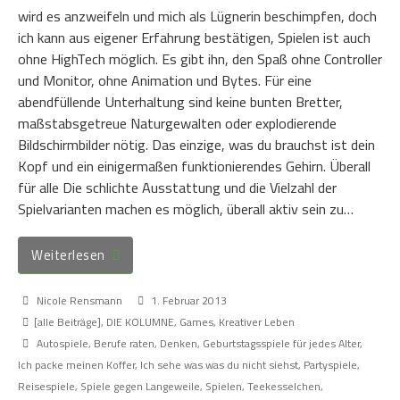
wird es anzweifeln und mich als Lügnerin beschimpfen, doch
ich kann aus eigener Erfahrung bestätigen, Spielen ist auch
ohne HighTech möglich. Es gibt ihn, den Spaß ohne Controller
und Monitor, ohne Animation und Bytes. Für eine
abendfüllende Unterhaltung sind keine bunten Bretter,
maßstabsgetreue Naturgewalten oder explodierende
Bildschirmbilder nötig. Das einzige, was du brauchst ist dein
Kopf und ein einigermaßen funktionierendes Gehirn. Überall
für alle Die schlichte Ausstattung und die Vielzahl der
Spielvarianten machen es möglich, überall aktiv sein zu…
Weiterlesen
Nicole Rensmann
1. Februar 2013
[alle Beiträge]
,
DIE KOLUMNE
,
Games
,
Kreativer Leben
Autospiele
,
Berufe raten
,
Denken
,
Geburtstagsspiele für jedes Alter
,
Ich packe meinen Koffer
,
Ich sehe was was du nicht siehst
,
Partyspiele
,
Reisespiele
,
Spiele gegen Langeweile
,
Spielen
,
Teekesselchen
,