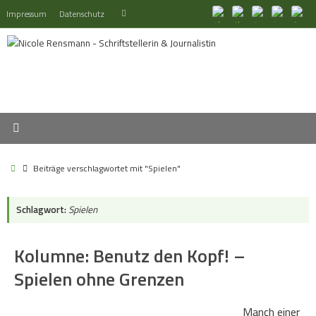
Zum
Suchen
Impressum
Datenschutz
Suchen
Inhalt
nach:
springen
Start
Beiträge verschlagwortet mit "Spielen"
Schlagwort:
Spielen
Kolumne: Benutz den Kopf! –
Spielen ohne Grenzen
Manch einer