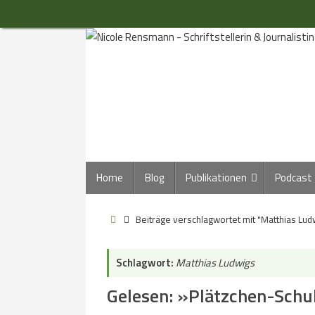
Zum
Inhalt
springen
Zum
Home
Blog
Publikationen
Podcast
Inhalt
springen
Start
Beiträge verschlagwortet mit "Matthias Lud
Schlagwort:
Matthias Ludwigs
Gelesen: »Plätzchen-Schu