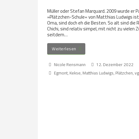
Müller oder Stefan Marquard. 2009 wurde er P
»Plätzchen-Schule« von Matthias Ludwigs ist b
Oma, sind doch eh die Besten. So alt sind die 
Chichi, sind relativ simpel, mit nicht zu viele
seitdem…
Weiterlesen
Nicole Rensmann
12. Dezember 2022
Egmont
,
Kekse
,
Matthias Ludwigs
,
Plätzchen
,
v