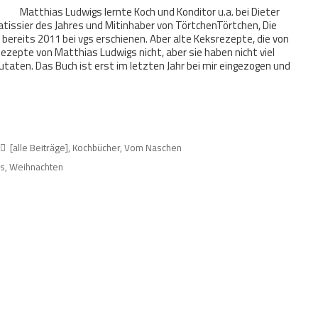
Matthias Ludwigs lernte Koch und Konditor u.a. bei Dieter
atissier des Jahres und Mitinhaber von TörtchenTörtchen, Die
ereits 2011 bei vgs erschienen. Aber alte Keksrezepte, die von
Rezepte von Matthias Ludwigs nicht, aber sie haben nicht viel
n Zutaten. Das Buch ist erst im letzten Jahr bei mir eingezogen und
[alle Beiträge]
,
Kochbücher
,
Vom Naschen
gs
,
Weihnachten