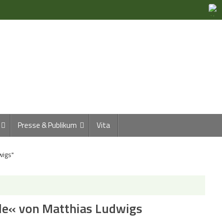
Presse & Publikum
Vita
wigs"
le« von Matthias Ludwigs