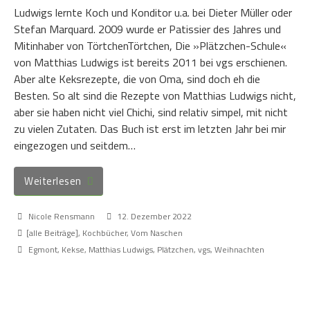
Ludwigs lernte Koch und Konditor u.a. bei Dieter Müller oder
Stefan Marquard. 2009 wurde er Patissier des Jahres und
Mitinhaber von TörtchenTörtchen, Die »Plätzchen-Schule«
von Matthias Ludwigs ist bereits 2011 bei vgs erschienen.
Aber alte Keksrezepte, die von Oma, sind doch eh die
Besten. So alt sind die Rezepte von Matthias Ludwigs nicht,
aber sie haben nicht viel Chichi, sind relativ simpel, mit nicht
zu vielen Zutaten. Das Buch ist erst im letzten Jahr bei mir
eingezogen und seitdem…
Weiterlesen
Nicole Rensmann
12. Dezember 2022
[alle Beiträge]
,
Kochbücher
,
Vom Naschen
Egmont
,
Kekse
,
Matthias Ludwigs
,
Plätzchen
,
vgs
,
Weihnachten