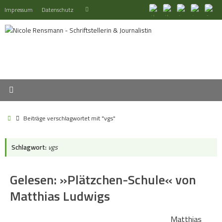
Zum
Suchen
Impressum
Datenschutz
Suchen
Inhalt
nach:
springen
Start
Beiträge verschlagwortet mit "vgs"
Schlagwort:
vgs
Gelesen: »Plätzchen-Schule« von
Matthias Ludwigs
Matthias