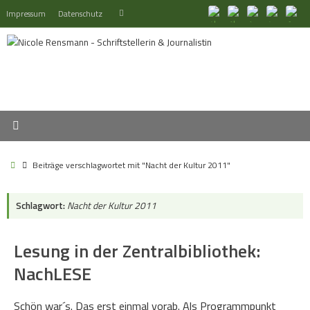
Zum
Suchen
Impressum
Datenschutz
Suchen
Inhalt
nach:
springen
Start
Beiträge verschlagwortet mit "Nacht der Kultur 2011"
Schlagwort:
Nacht der Kultur 2011
Lesung in der Zentralbibliothek:
NachLESE
Schön war´s. Das erst einmal vorab. Als Programmpunkt