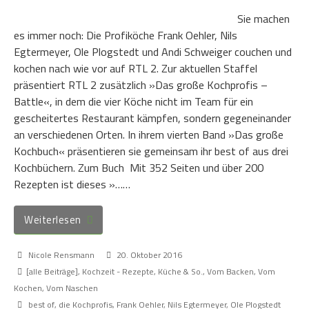
Sie machen
es immer noch: Die Profiköche Frank Oehler, Nils
Egtermeyer, Ole Plogstedt und Andi Schweiger couchen und
kochen nach wie vor auf RTL 2. Zur aktuellen Staffel
präsentiert RTL 2 zusätzlich »Das große Kochprofis –
Battle«, in dem die vier Köche nicht im Team für ein
gescheitertes Restaurant kämpfen, sondern gegeneinander
an verschiedenen Orten. In ihrem vierten Band »Das große
Kochbuch« präsentieren sie gemeinsam ihr best of aus drei
Kochbüchern. Zum Buch Mit 352 Seiten und über 200
Rezepten ist dieses »……
Weiterlesen
Nicole Rensmann
20. Oktober 2016
[alle Beiträge]
,
Kochzeit - Rezepte, Küche & So.
,
Vom Backen
,
Vom
Kochen
,
Vom Naschen
best of
,
die Kochprofis
,
Frank Oehler
,
Nils Egtermeyer
,
Ole Plogstedt