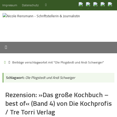
Zum
Suchen
Impressum
Datenschutz
Suchen
Inhalt
nach:
springen
Start
Beiträge verschlagwortet mit "Ole Plogstedt und Andi Schweiger"
Schlagwort:
Ole Plogstedt und Andi Schweiger
Rezension: »Das große Kochbuch –
best of« (Band 4) von Die Kochprofis
/ Tre Torri Verlag