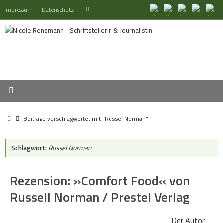
Zum
Suchen
Impressum
Datenschutz
Suchen
Inhalt
nach:
springen
Start
Beiträge verschlagwortet mit "Russel Norman"
Schlagwort:
Russel Norman
Rezension: »Comfort Food« von
Russell Norman / Prestel Verlag
Der Autor