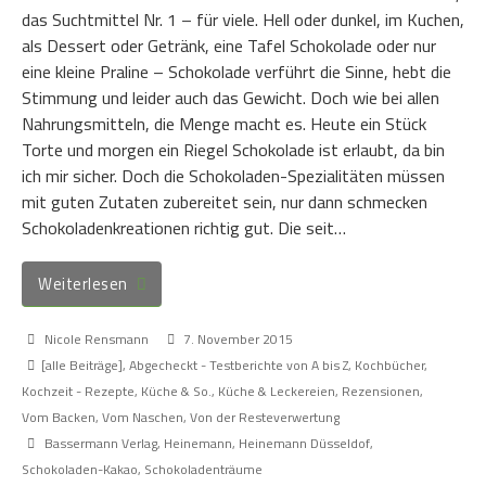
das Suchtmittel Nr. 1 – für viele. Hell oder dunkel, im Kuchen,
als Dessert oder Getränk, eine Tafel Schokolade oder nur
eine kleine Praline – Schokolade verführt die Sinne, hebt die
Stimmung und leider auch das Gewicht. Doch wie bei allen
Nahrungsmitteln, die Menge macht es. Heute ein Stück
Torte und morgen ein Riegel Schokolade ist erlaubt, da bin
ich mir sicher. Doch die Schokoladen-Spezialitäten müssen
mit guten Zutaten zubereitet sein, nur dann schmecken
Schokoladenkreationen richtig gut. Die seit…
Weiterlesen
Nicole Rensmann
7. November 2015
[alle Beiträge]
,
Abgecheckt - Testberichte von A bis Z
,
Kochbücher
,
Kochzeit - Rezepte, Küche & So.
,
Küche & Leckereien
,
Rezensionen
,
Vom Backen
,
Vom Naschen
,
Von der Resteverwertung
Bassermann Verlag
,
Heinemann
,
Heinemann Düsseldof
,
Schokoladen-Kakao
,
Schokoladenträume