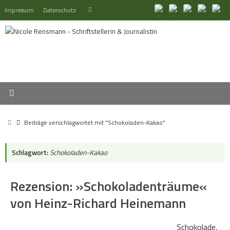
Zum
Suchen
Impressum
Datenschutz
Suchen
Inhalt
nach:
springen
Start
Beiträge verschlagwortet mit "Schokoladen-Kakao"
Schlagwort:
Schokoladen-Kakao
Rezension: »Schokoladenträume«
von Heinz-Richard Heinemann
Schokolade,