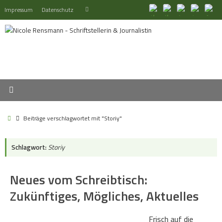
Zum
Suchen
Impressum
Datenschutz
Suchen
Inhalt
nach:
springen
Start
Beiträge verschlagwortet mit "Storiy"
Schlagwort:
Storiy
Neues vom Schreibtisch:
Zukünftiges, Mögliches, Aktuelles
Frisch auf die