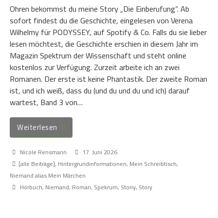
Ohren bekommst du meine Story „Die Einberufung“. Ab
sofort findest du die Geschichte, eingelesen von Verena
Wilhelmy für PODYSSEY, auf Spotify & Co. Falls du sie lieber
lesen möchtest, die Geschichte erschien in diesem Jahr im
Magazin Spektrum der Wissenschaft und steht online
kostenlos zur Verfügung. Zurzeit arbeite ich an zwei
Romanen. Der erste ist keine Phantastik. Der zweite Roman
ist, und ich weiß, dass du (und du und du und ich) darauf
wartest, Band 3 von…
Weiterlesen
Nicole Rensmann
17. Juni 2026
[alle Beiträge]
,
Hintergrundinformationen
,
Mein Schreibtisch
,
Niemand alias Mein Märchen
Hörbuch
,
Niemand
,
Roman
,
Spekrum
,
Storiy
,
Story