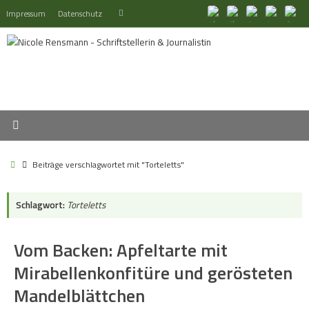
Zum
Suchen
Impressum
Datenschutz
Suchen
Inhalt
nach:
springen
Start
Beiträge verschlagwortet mit "Torteletts"
Schlagwort:
Torteletts
Vom Backen: Apfeltarte mit
Mirabellenkonfitüre und gerösteten
Mandelblättchen