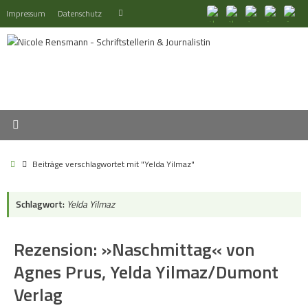
Zum
Suchen
Impressum
Datenschutz
Suchen
Inhalt
nach:
springen
Start
Beiträge verschlagwortet mit "Yelda Yilmaz"
Schlagwort:
Yelda Yilmaz
Rezension: »Naschmittag« von
Agnes Prus, Yelda Yilmaz/Dumont
Verlag