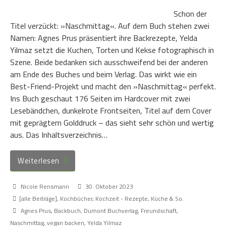
Schon der
Titel verzückt: »Naschmittag«. Auf dem Buch stehen zwei
Namen: Agnes Prus präsentiert ihre Backrezepte, Yelda
Yilmaz setzt die Kuchen, Torten und Kekse fotographisch in
Szene. Beide bedanken sich ausschweifend bei der anderen
am Ende des Buches und beim Verlag. Das wirkt wie ein
Best-Friend-Projekt und macht den »Naschmittag« perfekt.
Ins Buch geschaut 176 Seiten im Hardcover mit zwei
Lesebändchen, dunkelrote Frontseiten, Titel auf dem Cover
mit geprägtem Golddruck – das sieht sehr schön und wertig
aus. Das Inhaltsverzeichnis…
Weiterlesen
Nicole Rensmann
30. Oktober 2023
[alle Beiträge]
,
Kochbücher
,
Kochzeit - Rezepte, Küche & So.
Agnes Prus
,
Backbuch
,
Dumont Buchverlag
,
Freundschaft
,
Naschmittag
,
vegan backen
,
Yelda Yilmaz