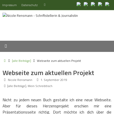
Zum
Suchen
Impressum
Datenschutz
Suchen
Inhalt
nach:
springen
Start
[alle Beiträge]
Webseite zum aktuellen Projekt
Webseite zum aktuellen Projekt
Nicole Rensmann
1. September 2019
[alle Beiträge]
,
Mein Schreibtisch
Nicht zu jedem neuen Buch gestalte ich eine neue Webseite.
Aber für dieses Herzensprojekt erschien mir eine
Präsentationsseite richtig. Dort möchte ich dich über die