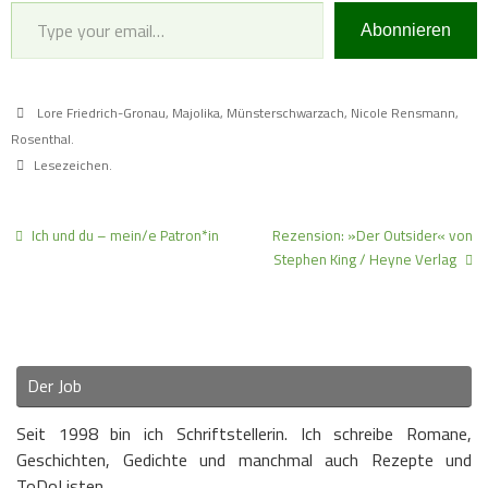
Type your email…
Abonnieren
Lore Friedrich-Gronau
,
Majolika
,
Münsterschwarzach
,
Nicole Rensmann
,
Rosenthal
.
Lesezeichen
.
Ich und du – mein/e Patron*in
Rezension: »Der Outsider« von
Stephen King / Heyne Verlag
Der Job
Seit 1998 bin ich Schriftstellerin. Ich schreibe Romane,
Geschichten, Gedichte und manchmal auch Rezepte und
ToDoListen.