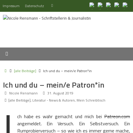
Zum
Suchen
Impressum
Datenschutz
Suchen
Inhalt
nach:
springen
Start
[alle Beiträge]
Ich und du – mein/e Patron*in
Ich und du – mein/e Patron*in
Nicole Rensmann
31. August 2019
[alle Beiträge]
,
Literatur - News & Autoren
,
Mein Schreibtisch
I
ch habe es wahr gemacht und mich bei
Patreon.com
angemeldet. Ein Versuch. Ein Selbstversuch. Ein
Rumprobierversuch – so wie ich es immer gerne mache,