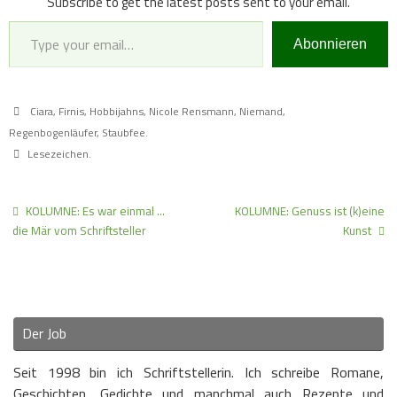
Subscribe to get the latest posts sent to your email.
Type your email…
Abonnieren
Ciara
,
Firnis
,
Hobbijahns
,
Nicole Rensmann
,
Niemand
,
Regenbogenläufer
,
Staubfee
.
Lesezeichen
.
KOLUMNE: Es war einmal …
KOLUMNE: Genuss ist (k)eine
die Mär vom Schriftsteller
Kunst
Der Job
Seit 1998 bin ich Schriftstellerin. Ich schreibe Romane,
Geschichten, Gedichte und manchmal auch Rezepte und