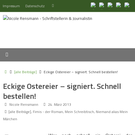
Zum
Suchen
Impressum
Datenschutz
Suchen
Inhalt
nach:
springen
Start
[alle Beiträge]
Eckige Ostereier – signiert. Schnell bestellen!
Eckige Ostereier – signiert. Schnell
bestellen!
Nicole Rensmann
24. März 2013
[alle Beiträge]
,
Firnis - der Roman
,
Mein Schreibtisch
,
Niemand alias Mein
Märchen