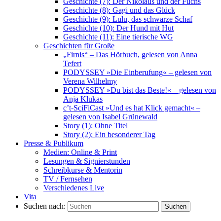
Geschichte (7): Der Nikolaus und der Fuchs
Geschichte (8): Gagi und das Glück
Geschichte (9): Lulu, das schwarze Schaf
Geschichte (10): Der Hund mit Hut
Geschichte (11): Eine tierische WG
Geschichten für Große
„Firnis“ – Das Hörbuch, gelesen von Anna
Tefert
PODYSSEY »Die Einberufung« – gelesen von
Verena Wilhelmy
PODYSSEY »Du bist das Beste!« – gelesen von
Anja Klukas
c’t-SciFiCast »Und es hat Klick gemacht« –
gelesen von Isabel Grünewald
Story (1): Ohne Titel
Story (2): Ein besonderer Tag
Presse & Publikum
Medien: Online & Print
Lesungen & Signierstunden
Schreibkurse & Mentorin
TV / Fernsehen
Verschiedenes Live
Vita
Suchen nach:
Suchen