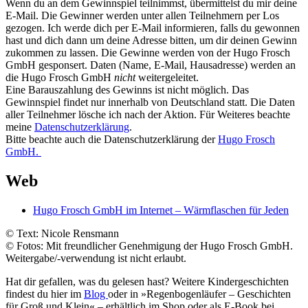
Wenn du an dem Gewinnspiel teilnimmst, übermittelst du mir deine
E-Mail. Die Gewinner werden unter allen Teilnehmern per Los
gezogen. Ich werde dich per E-Mail informieren, falls du gewonnen
hast und dich dann um deine Adresse bitten, um dir deinen Gewinn
zukommen zu lassen. Die Gewinne werden von der Hugo Frosch
GmbH gesponsert. Daten (Name, E-Mail, Hausadresse) werden an
die Hugo Frosch GmbH
nicht
weitergeleitet.
Eine Barauszahlung des Gewinns ist nicht möglich. Das
Gewinnspiel findet nur innerhalb von Deutschland statt. Die Daten
aller Teilnehmer lösche ich nach der Aktion. Für Weiteres beachte
meine
Datenschutzerklärung
.
Bitte beachte auch die Datenschutzerklärung der
Hugo Frosch
GmbH.
Web
Hugo Frosch GmbH im Internet – Wärmflaschen für Jeden
© Text: Nicole Rensmann
© Fotos: Mit freundlicher Genehmigung der Hugo Frosch GmbH.
Weitergabe/-verwendung ist nicht erlaubt.
Hat dir gefallen, was du gelesen hast? Weitere Kindergeschichten
findest du hier im
Blog
oder in »
Regenbogenläufer – Geschichten
für Groß und Klein
« – erhältlich im Shop oder als E-Book bei