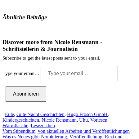
Ähnliche Beiträge
Discover more from Nicole Rensmann -
Schriftstellerin & Journalistin
Subscribe to get the latest posts sent to your email.
Type your email…
Abonnieren
Eule
,
Gute Nacht Geschichten
,
Hugo Frosch GmbH
,
Kindergeschichten
,
Nicole Rensmann
,
Uhu
,
Vorlesen
,
Wärmflasche
.
Lesezeichen
.
Vom Stipendium, von aktuellen Arbeiten und Veröffentlichungen
Was es Neues gibt: Nominierung, Veröffentlichung, Rezi und