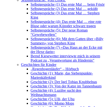
Selbstgespräche. Vom Leben.
Selbstgespräche (1) Das erste Mal … beim Frisör
Selbstgespräche (2) Das erste Mal … geküßt
Selbstgespräche (3) Das erste Mal … Stephen
King
Selbstgespräche (4): Das erste Mal … eine rote
Bluse oder warum Künstler schwarz tragen
Selbstgespräche (5): Der neue Roman
“Gewebewelten”
Selbstgespräche (6): Mit dem Gatten über »Billy
Summers« von Stephen King
Selbstgespräche (7) »Das Haus an der Ecke mit
der Hexe darin«
Bernd Kiesewetter interviewte mich in seinem
Podcast zu „Verantwortung als Hindernis“
Geschichten für Kinder
„Regenbogenläufer“ – Hörbuch
Geschichte (1): Marie, das Siebenpunkte-
Marienkäferkind
Geschichte (2): Der Igel Tobias Knubbelnas
Geschichte (3): Von der Katze im Tannenbaum
Geschichte (4): Luzifee sucht den
Weihnachtsmann
Geschichte (5): Ulli, der Uhu
Geschichte (6): Momo Mops