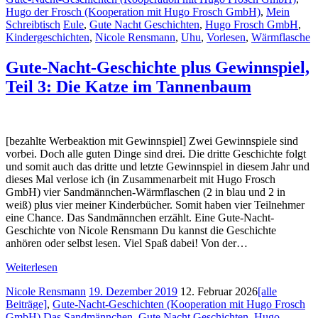
Hugo der Frosch (Kooperation mit Hugo Frosch GmbH)
,
Mein
Schreibtisch
Eule
,
Gute Nacht Geschichten
,
Hugo Frosch GmbH
,
Kindergeschichten
,
Nicole Rensmann
,
Uhu
,
Vorlesen
,
Wärmflasche
Gute-Nacht-Geschichte plus Gewinnspiel,
Teil 3: Die Katze im Tannenbaum
[bezahlte Werbeaktion mit Gewinnspiel] Zwei Gewinnspiele sind
vorbei. Doch alle guten Dinge sind drei. Die dritte Geschichte folgt
und somit auch das dritte und letzte Gewinnspiel in diesem Jahr und
dieses Mal verlose ich (in Zusammenarbeit mit Hugo Frosch
GmbH) vier Sandmännchen-Wärmflaschen (2 in blau und 2 in
weiß) plus vier meiner Kinderbücher. Somit haben vier Teilnehmer
eine Chance. Das Sandmännchen erzählt. Eine Gute-Nacht-
Geschichte von Nicole Rensmann Du kannst die Geschichte
anhören oder selbst lesen. Viel Spaß dabei! Von der…
Weiterlesen
Nicole Rensmann
19. Dezember 2019
12. Februar 2026
[alle
Beiträge]
,
Gute-Nacht-Geschichten (Kooperation mit Hugo Frosch
GmbH)
Das Sandmännchen
,
Gute Nacht Geschichten
,
Hugo