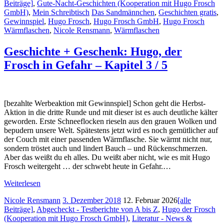
Beiträge]
,
Gute-Nacht-Geschichten (Kooperation mit Hugo Frosch
GmbH)
,
Mein Schreibtisch
Das Sandmännchen
,
Geschichten gratis
,
Gewinnspiel
,
Hugo Frosch
,
Hugo Frosch GmbH
,
Hugo Frosch
Wärmflaschen
,
Nicole Rensmann
,
Wärmflaschen
Geschichte + Geschenk: Hugo, der
Frosch in Gefahr – Kapitel 3 / 5
[bezahlte Werbeaktion mit Gewinnspiel] Schon geht die Herbst-
Aktion in die dritte Runde und mit dieser ist es auch deutliche kälter
geworden. Erste Schneeflocken rieseln aus den grauen Wolken und
bepudern unsere Welt. Spätestens jetzt wird es noch gemütlicher auf
der Couch mit einer passenden Wärmflasche. Sie wärmt nicht nur,
sondern tröstet auch und lindert Bauch – und Rückenschmerzen.
Aber das weißt du eh alles. Du weißt aber nicht, wie es mit Hugo
Frosch weitergeht … der schwebt heute in Gefahr.…
Weiterlesen
Nicole Rensmann
3. Dezember 2018
12. Februar 2026
[alle
Beiträge]
,
Abgecheckt - Testberichte von A bis Z
,
Hugo der Frosch
(Kooperation mit Hugo Frosch GmbH)
,
Literatur - News &