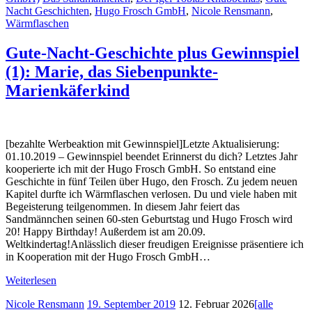
Nacht Geschichten
,
Hugo Frosch GmbH
,
Nicole Rensmann
,
Wärmflaschen
Gute-Nacht-Geschichte plus Gewinnspiel
(1): Marie, das Siebenpunkte-
Marienkäferkind
[bezahlte Werbeaktion mit Gewinnspiel]Letzte Aktualisierung:
01.10.2019 – Gewinnspiel beendet Erinnerst du dich? Letztes Jahr
kooperierte ich mit der Hugo Frosch GmbH. So entstand eine
Geschichte in fünf Teilen über Hugo, den Frosch. Zu jedem neuen
Kapitel durfte ich Wärmflaschen verlosen. Du und viele haben mit
Begeisterung teilgenommen. In diesem Jahr feiert das
Sandmännchen seinen 60-sten Geburtstag und Hugo Frosch wird
20! Happy Birthday! Außerdem ist am 20.09.
Weltkindertag!Anlässlich dieser freudigen Ereignisse präsentiere ich
in Kooperation mit der Hugo Frosch GmbH…
Weiterlesen
Nicole Rensmann
19. September 2019
12. Februar 2026
[alle