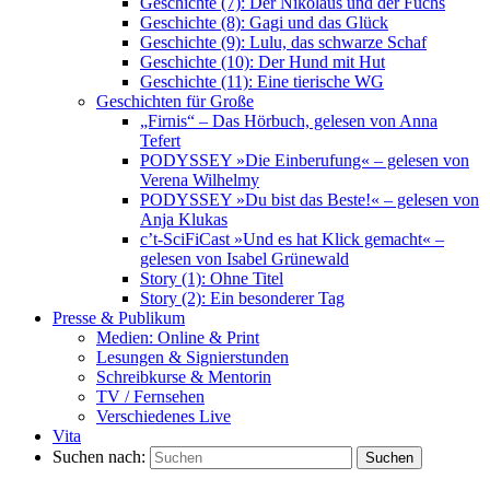
Geschichte (7): Der Nikolaus und der Fuchs
Geschichte (8): Gagi und das Glück
Geschichte (9): Lulu, das schwarze Schaf
Geschichte (10): Der Hund mit Hut
Geschichte (11): Eine tierische WG
Geschichten für Große
„Firnis“ – Das Hörbuch, gelesen von Anna
Tefert
PODYSSEY »Die Einberufung« – gelesen von
Verena Wilhelmy
PODYSSEY »Du bist das Beste!« – gelesen von
Anja Klukas
c’t-SciFiCast »Und es hat Klick gemacht« –
gelesen von Isabel Grünewald
Story (1): Ohne Titel
Story (2): Ein besonderer Tag
Presse & Publikum
Medien: Online & Print
Lesungen & Signierstunden
Schreibkurse & Mentorin
TV / Fernsehen
Verschiedenes Live
Vita
Suchen nach:
Suchen