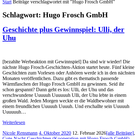
Start
Beiträge verschlagwortet mit "Hugo Frosch GmbH"
Schlagwort:
Hugo Frosch GmbH
Geschichte plus Gewinnspiel: Ulli, der
Uhu
[bezahlte Werbeaktion mit Gewinnspiel] Da sind wir wieder! Die
nächste Hugo Frosch-Geschichten-Aktion startet heute. Fünf kleine
Geschichten zum Vorlesen oder Anhören werde ich in den nächsten
Monaten veröffentlichen. Dazu gibt es thematisch passende
Wärmflaschen der Hugo Frosch GmbH zu gewinnen. Seid ihr
schon gespannt? Dann geht es los: Ulli, der Uhu und das
verschwundene Uuuuuh Uuuuuuh Ulli, der Uhu lebte in einem
großen Wald. Jeden Morgen weckte er die Waldbewohner mit
einem freundlichen Uuuuuh Uuuuh. Und erschallte sein Uuuuuh
Uuuuuuh…
Weiterlesen
Nicole Rensmann
4. Oktober 2020
12. Februar 2026
[alle Beiträge]
,
Gute-Nacht-Geschichten (Kooperation mit Hugo Frosch GmbH)
,