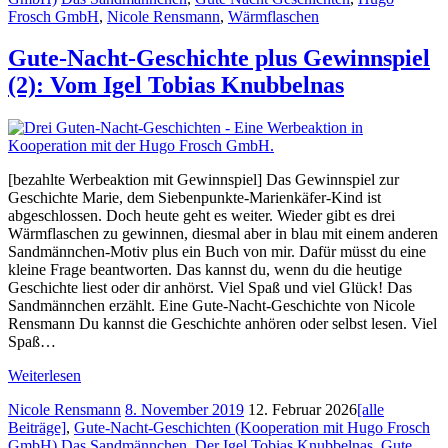
Frosch GmbH
,
Nicole Rensmann
,
Wärmflaschen
Gute-Nacht-Geschichte plus Gewinnspiel
(2): Vom Igel Tobias Knubbelnas
[bezahlte Werbeaktion mit Gewinnspiel] Das Gewinnspiel zur
Geschichte Marie, dem Siebenpunkte-Marienkäfer-Kind ist
abgeschlossen. Doch heute geht es weiter. Wieder gibt es drei
Wärmflaschen zu gewinnen, diesmal aber in blau mit einem anderen
Sandmännchen-Motiv plus ein Buch von mir. Dafür müsst du eine
kleine Frage beantworten. Das kannst du, wenn du die heutige
Geschichte liest oder dir anhörst. Viel Spaß und viel Glück! Das
Sandmännchen erzählt. Eine Gute-Nacht-Geschichte von Nicole
Rensmann Du kannst die Geschichte anhören oder selbst lesen. Viel
Spaß…
Weiterlesen
Nicole Rensmann
8. November 2019
12. Februar 2026
[alle
Beiträge]
,
Gute-Nacht-Geschichten (Kooperation mit Hugo Frosch
GmbH)
Das Sandmännchen
,
Der Igel Tobias Knubbelnas
,
Gute