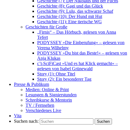
Geschichte (7): Der Nikolaus und der Fuchs
Geschichte (8): Gagi und das Glück
Geschichte (9): Lulu, das schwarze Schaf
Geschichte (10): Der Hund mit Hut
Geschichte (11): Eine tierische WG
Geschichten für Große
„Firnis“ – Das Hörbuch, gelesen von Anna
Tefert
PODYSSEY »Die Einberufung« – gelesen von
Verena Wilhelmy
PODYSSEY »Du bist das Beste!« – gelesen von
Anja Klukas
c’t-SciFiCast »Und es hat Klick gemacht« –
gelesen von Isabel Grünewald
Story (1): Ohne Titel
Story (2): Ein besonderer Tag
Presse & Publikum
Medien: Online & Print
Lesungen & Signierstunden
Schreibkurse & Mentorin
TV / Fernsehen
Verschiedenes Live
Vita
Suchen nach:
Suchen