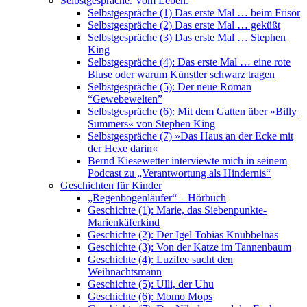
Selbstgespräche. Vom Leben.
Selbstgespräche (1) Das erste Mal … beim Frisör
Selbstgespräche (2) Das erste Mal … geküßt
Selbstgespräche (3) Das erste Mal … Stephen
King
Selbstgespräche (4): Das erste Mal … eine rote
Bluse oder warum Künstler schwarz tragen
Selbstgespräche (5): Der neue Roman
“Gewebewelten”
Selbstgespräche (6): Mit dem Gatten über »Billy
Summers« von Stephen King
Selbstgespräche (7) »Das Haus an der Ecke mit
der Hexe darin«
Bernd Kiesewetter interviewte mich in seinem
Podcast zu „Verantwortung als Hindernis“
Geschichten für Kinder
„Regenbogenläufer“ – Hörbuch
Geschichte (1): Marie, das Siebenpunkte-
Marienkäferkind
Geschichte (2): Der Igel Tobias Knubbelnas
Geschichte (3): Von der Katze im Tannenbaum
Geschichte (4): Luzifee sucht den
Weihnachtsmann
Geschichte (5): Ulli, der Uhu
Geschichte (6): Momo Mops