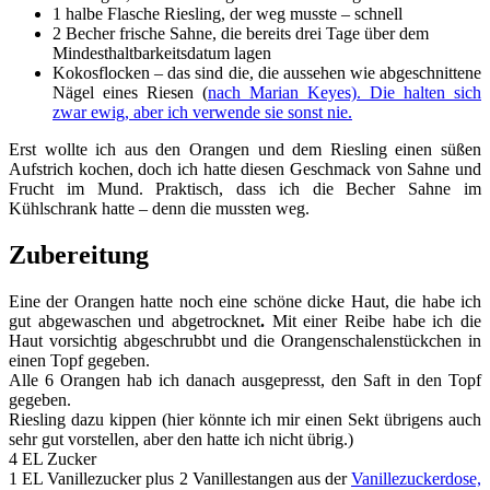
1 halbe Flasche Riesling, der weg musste – schnell
2 Becher frische Sahne, die bereits drei Tage über dem
Mindesthaltbarkeitsdatum lagen
Kokosflocken – das sind die, die aussehen wie abgeschnittene
Nägel eines Riesen (
nach Marian Keyes). Die halten sich
zwar ewig, aber ich verwende sie sonst nie.
Erst wollte ich aus den Orangen und dem Riesling einen süßen
Aufstrich kochen, doch ich hatte diesen Geschmack von Sahne und
Frucht im Mund. Praktisch, dass ich die Becher Sahne im
Kühlschrank hatte – denn die mussten weg.
Zubereitung
Eine der Orangen hatte noch eine schöne dicke Haut, die habe ich
gut abgewaschen und abgetrocknet
.
Mit einer Reibe habe ich die
Haut vorsichtig abgeschrubbt und die Orangenschalenstückchen in
einen Topf gegeben.
Alle 6 Orangen hab ich danach ausgepresst, den Saft in den Topf
gegeben.
Riesling dazu kippen (hier könnte ich mir einen Sekt übrigens auch
sehr gut vorstellen, aber den hatte ich nicht übrig.)
4 EL Zucker
1 EL Vanillezucker plus 2 Vanillestangen aus der
Vanillezuckerdose,