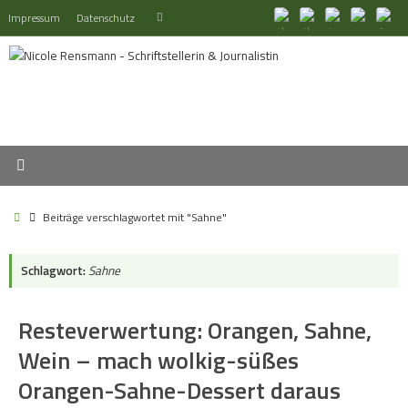
Zum
Suchen
Impressum
Datenschutz
Suchen
Inhalt
nach:
springen
Start
Beiträge verschlagwortet mit "Sahne"
Schlagwort:
Sahne
Resteverwertung: Orangen, Sahne,
Wein – mach wolkig-süßes
Orangen-Sahne-Dessert daraus