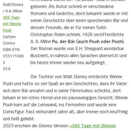
Walt Disney
geboren. Als Autor schrieb er verschiedene
/ A.A. Milne
Romane und Gedichte, doch bekannt wurde er mit
365 Tage
seiner Geschichte über einen sprechenden Bär und
mit Winnie
dessen Freunde, die er für seinen Sohn
Puuh
Christopher Robin schrieb. 1926 veröffentlichte
Carlsen
A. A. Milne
Pu, der Bär (auch Puuh oder Pooh)
.
Comics
Der Roman wurde von E.H. Sheppard wunderbar
ISBN 978-
illustriert, in nahezu allen Sprachen übersetzt und
355171083
bis heute immer wieder neu aufgelegt.
3
35 €
Die Tochter von Walt Disney entdeckte Winnie
Puuh und hatte so viel Spaß an den Geschichten, dass ihr Vater
sich dem Bär annahm und in seine Filmstudios schickte, dort
bekam er ein rotes Hemd und ein pauswangiges Gesicht. Winnie
Puuh kam auf die Leinwand, ins Fernsehen und wurde eine
Comicfigur. Fast einhundert Jahre alt, aber immer noch knuffelig
und heiß geliebt.
2023 erschien die Disney-Version
»365 Tage mit Winnie