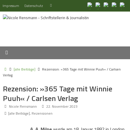
Zum
Suchen
Impressum
Datenschutz
Suchen
Inhalt
nach:
springen
Start
[alle Beiträge]
Rezension: »365 Tage mit Winnie Puuh« / Carlsen
Verlag
Rezension: »365 Tage mit Winnie
Puuh« / Carlsen Verlag
Nicole Rensmann
22. November 2023
[alle Beiträge]
,
Rezensionen
A. A. Milne
wurde am 18. Januar 1882 in London