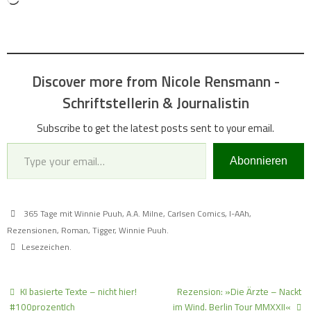
Discover more from Nicole Rensmann -
Schriftstellerin & Journalistin
Subscribe to get the latest posts sent to your email.
Type your email…
Abonnieren
365 Tage mit Winnie Puuh
,
A.A. Milne
,
Carlsen Comics
,
I-AAh
,
Rezensionen
,
Roman
,
Tigger
,
Winnie Puuh
.
Lesezeichen
.
KI basierte Texte – nicht hier!
Rezension: »Die Ärzte – Nackt
#100prozentIch
im Wind. Berlin Tour MMXXII«