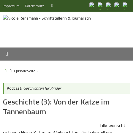
Zum
Suchen
Impressum
Datenschutz
Suchen
Inhalt
nach:
springen
Start
Episode
Seite 2
Podcast:
Geschichten für Kinder
Geschichte (3): Von der Katze im
Tannenbaum
Tilly wünscht
sich eine kleine Katze zu Weihnachten. Doch ihre Eltern