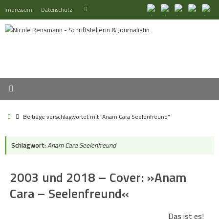
Zum
Suchen
Impressum
Datenschutz
Suchen
Inhalt
nach:
springen
Start
Beiträge verschlagwortet mit "Anam Cara Seelenfreund"
Schlagwort:
Anam Cara Seelenfreund
2003 und 2018 – Cover: »Anam
Cara – Seelenfreund«
Das ist es!