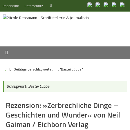
Zum
Suchen
Impressum
Datenschutz
Suchen
Inhalt
nach:
springen
Start
Beiträge verschlagwortet mit "Bastei Lübbe"
Schlagwort:
Bastei Lübbe
Rezension: »Zerbrechliche Dinge –
Geschichten und Wunder« von Neil
Gaiman / Eichborn Verlag