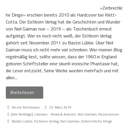
»Zerbrechlic
he Dinge« erschien bereits 2010 als Hardcover bei Klett-
Cotta. Der Eichborn Verlag hat die Geschichten und Wunder
von Neil Gaiman nun – 2019 – als Taschenbuch erneut
aufgelegt. Wer es noch nicht weiß, der Eichborn Verlag
gehört seit November 2011 zu Bastei Lübbe. Über Neil
Gaiman muss ich nicht mehr viel schreiben. Wer meinen Blog
regelmäßig liest, sollte wissen, dass der 1960 in England
geboren Schriftsteller eine skurril-ironische Phantasie hat,
die Leser entzückt. Seine Werke wurden mehrfach und mit
allen…
Weiterlesen
Nicole Rensmann
23. März 2019
[alle Beiträge]
,
Literatur - News & Autoren
,
Neil Gaiman
,
Rezensionen
Bastei Lübbe
,
Eichborn Verlag
,
Neil Gaiman
,
Zerbrechliche Dinge