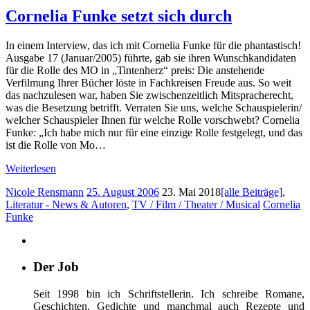
Cornelia Funke setzt sich durch
In einem Interview, das ich mit Cornelia Funke für die phantastisch!
Ausgabe 17 (Januar/2005) führte, gab sie ihren Wunschkandidaten
für die Rolle des MO in „Tintenherz“ preis: Die anstehende
Verfilmung Ihrer Bücher löste in Fachkreisen Freude aus. So weit
das nachzulesen war, haben Sie zwischenzeitlich Mitspracherecht,
was die Besetzung betrifft. Verraten Sie uns, welche Schauspielerin/
welcher Schauspieler Ihnen für welche Rolle vorschwebt? Cornelia
Funke: „Ich habe mich nur für eine einzige Rolle festgelegt, und das
ist die Rolle von Mo…
Weiterlesen
Nicole Rensmann
25. August 2006
23. Mai 2018
[alle Beiträge]
,
Literatur - News & Autoren
,
TV / Film / Theater / Musical
Cornelia
Funke
Der Job
Seit 1998 bin ich Schriftstellerin. Ich schreibe Romane,
Geschichten, Gedichte und manchmal auch Rezepte und