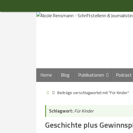
Zum
Inhalt
springen
Zum
Home
Blog
Publikationen
Podcast
Inhalt
springen
Start
Beiträge verschlagwortet mit "Für Kinder"
Schlagwort:
Für Kinder
Geschichte plus Gewinnsp