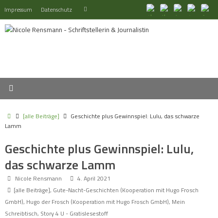
Zum
Suchen
Impressum
Datenschutz
Suchen
Inhalt
nach:
springen
Start
[alle Beiträge]
Geschichte plus Gewinnspiel: Lulu, das schwarze
Lamm
Geschichte plus Gewinnspiel: Lulu,
das schwarze Lamm
Nicole Rensmann
4. April 2021
[alle Beiträge]
,
Gute-Nacht-Geschichten (Kooperation mit Hugo Frosch
GmbH)
,
Hugo der Frosch (Kooperation mit Hugo Frosch GmbH)
,
Mein
Schreibtisch
,
Story 4 U - Gratislesestoff