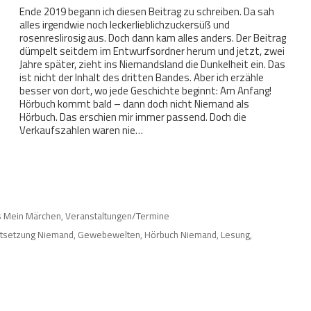
Ende 2019 begann ich diesen Beitrag zu schreiben. Da sah
alles irgendwie noch leckerlieblichzuckersüß und
rosenreslirosig aus. Doch dann kam alles anders. Der Beitrag
dümpelt seitdem im Entwurfsordner herum und jetzt, zwei
Jahre später, zieht ins Niemandsland die Dunkelheit ein. Das
ist nicht der Inhalt des dritten Bandes. Aber ich erzähle
besser von dort, wo jede Geschichte beginnt: Am Anfang!
Hörbuch kommt bald – dann doch nicht Niemand als
Hörbuch. Das erschien mir immer passend. Doch die
Verkaufszahlen waren nie…
s Mein Märchen
,
Veranstaltungen/Termine
rtsetzung Niemand
,
Gewebewelten
,
Hörbuch Niemand
,
Lesung
,