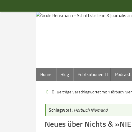
Zum
Inhalt
springen
Zum
Home
Blog
Publikationen
Podcast
Inhalt
springen
Start
Beiträge verschlagwortet mit "Hörbuch Ni
Schlagwort:
Hörbuch Niemand
Neues über Nichts & »N