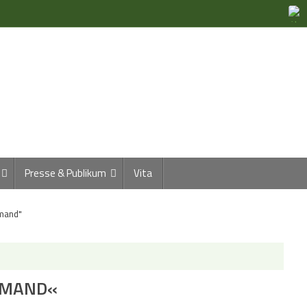
Presse & Publikum
Vita
emand"
IEMAND«