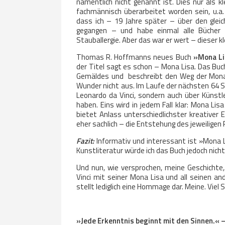
namentlich nicht genannt ist. Dies nur als
fachmännisch überarbeitet worden sein, u.a
dass ich – 19 Jahre später – über den gleic
gegangen – und habe einmal alle Bücher du
Stauballergie. Aber das war er wert – dieser k
Thomas R. Hoffmanns neues Buch
»Mona Lis
der Titel sagt es schon – Mona Lisa. Das Buc
Gemäldes und beschreibt den Weg der Mona L
Wunder nicht aus. Im Laufe der nächsten 64 S
Leonardo da Vinci, sondern auch über Künstle
haben. Eins wird in jedem Fall klar: Mona Li
bietet Anlass unterschiedlichster kreativer
eher sachlich – die Entstehung des jeweiligen 
Fazit:
Informativ und interessant ist »Mona Lis
Kunstliteratur würde ich das Buch jedoch nicht 
Und nun, wie versprochen, meine Geschichte, 
Vinci mit seiner Mona Lisa und all seinen a
stellt lediglich eine Hommage dar. Meine. Viel
.
»Jede Erkenntnis beginnt mit den Sinnen.« 