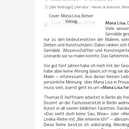
[alle Beiträge]
,
Literatur - News & Autoren
,
Mein
Cover: Mona Lisa, Belser
Verlag
Mona Lisa.
D
Viele wiss
Gemälde gesc
nur zu den bedeutendsten der Malerei, sein
Dieben und Kunstschülern. Dabei ranken sich
Gemälde. Wissenschaftler und Kunstexperten
Leonardo sie so malen konnte. Das Geheimnis 
Vor gut fünf Jahren habe ich mich mit der Ges
habe aber keine Ahnung davon, ich mag sie ab
Maler – interessant. Aus dieser kleinen Li
persönliche Meinung über Mona Lisa in Prosa. 
muss sein, zuerst geht es um
»Mona Lisa for
Thomas R. Hoffmann arbeitet in Berlin als fre
Dozent an der Fachuniversität in Berlin widm
Kunst in all seinen bildlichen Facetten. Darü
»Das sieht doch keine Sau, Wow«. oder »Kle
Lexika-Reihe mit „Wie erkenne ich?“ – allesamt
Diese Reihe besitze ich vollständig. Aller