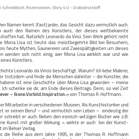
 Schreibtisch
,
Rezensionen
,
Story 4 U - Gratislesestoff
en Namen kennt (fast) jeder, das Gesicht dazu vermutlich auch.
en auch den Namen des Künstlers, der dieses weltbekannte
haffen hat. Natürlich: Leonardo da Vinci. Sein Werk gehört nicht
e Mona Lisa ist heute das meistbegehrte Bild bei Besuchern,
 bis heute Mythen, Gaunereien und Zwiespältigkeiten um dieses
 werden sich nicht einig, wer Mona Lisa wirklich war und wie
eines Künstlers.
chichte Leonardo da Vincis beschäftigt. Warum? Ich liebe Malerei,
er trotzdem und finde die Menschen dahinter – die Künstler, die
ebhaberei ist eine Geschichte über Mona Lisa geworden – meine
Ich schenke sie dir, am Ende dieses Beitrags. Denn, so viel Zeit
ever – Ikone.Vorbild.Inspiration.«
von Thomas R. Hoffmann.
ier Mitarbeiter in verschiedenen Museen. Als Kunsthistoriker und
et er seinen Beruf – und vermutlich sein Leben – eindeutig der
ber schreibt er auch. Neben den ironisch-witzigen Bücher wie z.B:
ine Kunst mit großer Wirkung. « wirkte er auch bei der Kunst-
 im Belser Verlag.
dings die Reihe aus dem Jahre 1995, in der Thomas R. Hoffmann