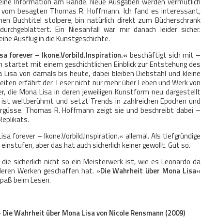
 kleine Information am Rande. Neue Ausgaben werden vermutlich
. vom besagten Thomas R. Hoffmann. Ich fand es interessant,
hen Buchtitel stolpere, bin natürlich direkt zum Bücherschrank
rchgeblättert. Ein Niesanfall war mir danach leider sicher.
leine Ausflug in die Kunstgeschichte.
a forever – Ikone.Vorbild.Inspiration.«
beschäftigt sich mit –
h startet mit einem geschichtlichen Einblick zur Entstehung des
isa von damals bis heute, dabei bleiben Diebstahl und kleine
eiten erfährt der Leser nicht nur mehr über Leben und Werk von
r, die Mona Lisa in deren jeweiligen Kunstform neu dargestellt
sa ist weltberühmt und setzt Trends in zahlreichen Epochen und
 Ergüsse. Thomas R. Hoffmann zeigt sie und beschreibt dabei –
Replikats.
a forever – Ikone.Vorbild.Inspiration.« allemal. Als tiefgründige
einstufen, aber das hat auch sicherlich keiner gewollt. Gut so.
die sicherlich nicht so ein Meisterwerk ist, wie es Leonardo da
nderen Werken geschaffen hat. »
Die Wahrheit über Mona Lisa«
 Spaß beim Lesen.
– Die Wahrheit über Mona Lisa von Nicole Rensmann (2009)