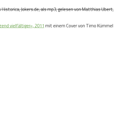
s Historica, Jokers.de, als mp3, gelesen von Matthias Ubert,
end vielfältiger«, 2011
mit einem Cover von Timo Kümmel