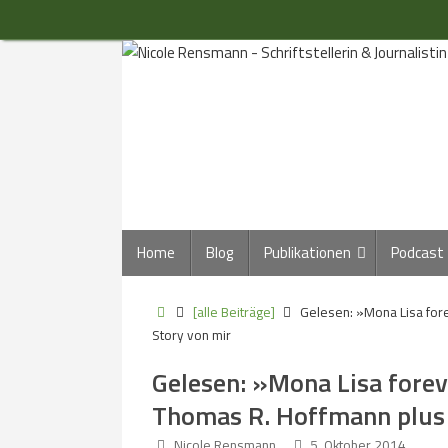
Zum
Inhalt
springen
Zum
Home
Blog
Publikationen
Podcast
Inhalt
springen
Start
[alle Beiträge]
Gelesen: »Mona Lisa fore
Story von mir
Gelesen: »Mona Lisa foreve
Thomas R. Hoffmann plus
Nicole Rensmann
5. Oktober 2014