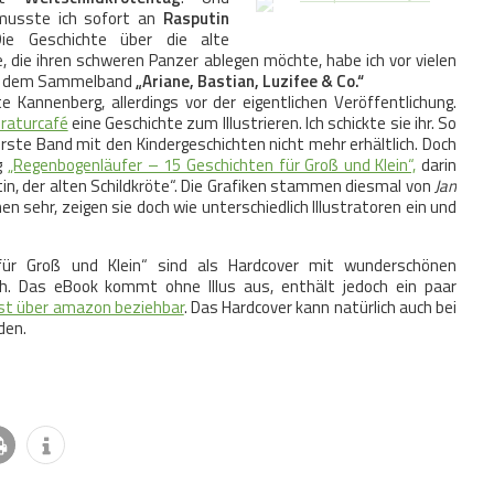
 musste ich sofort an
Rasputin
Die Geschichte über die alte
e, die ihren schweren Panzer ablegen möchte, habe ich vor vielen
 in dem Sammelband
„Ariane, Bastian, Luzifee & Co.“
 Kannenberg, allerdings vor der eigentlichen Veröffentlichung.
eraturcafé
eine Geschichte zum Illustrieren. Ich schickte sie ihr. So
 erste Band mit den Kindergeschichten nicht mehr erhältlich. Doch
g
„Regenbogenläufer – 15 Geschichten für Groß und Klein“,
darin
in, der alten Schildkröte“. Die Grafiken stammen diesmal von
Jan
n sehr, zeigen sie doch wie unterschiedlich Illustratoren ein und
für Groß und Klein“ sind als Hardcover mit wunderschönen
ich. Das eBook kommt ohne Illus aus, enthält jedoch ein paar
ist über amazon beziehbar
. Das Hardcover kann natürlich auch bei
den.