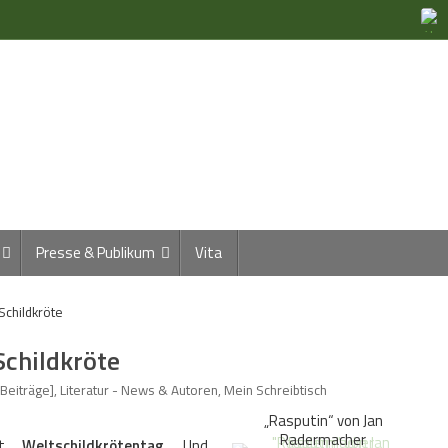
Presse & Publikum
Vita
Schildkröte
Schildkröte
 Beiträge]
,
Literatur - News & Autoren
,
Mein Schreibtisch
„Rasputin“ von Jan
Radermacher
ist
Weltschildkrötentag
. Und