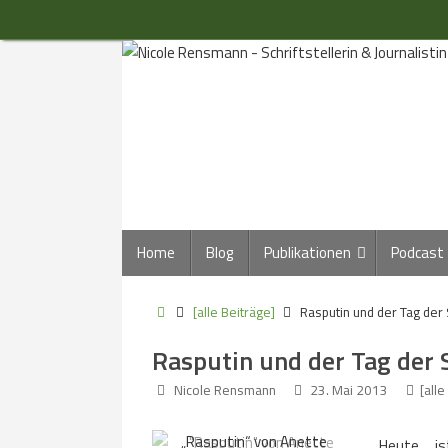
Zum
Inhalt
springen
Zum
Home
Blog
Publikationen
Podcast
Inhalt
springen
Start
[alle Beiträge]
Rasputin und der Tag der 
Rasputin und der Tag der 
Nicole Rensmann
23. Mai 2013
[alle
„Rasputin“ von Anette
Heute 