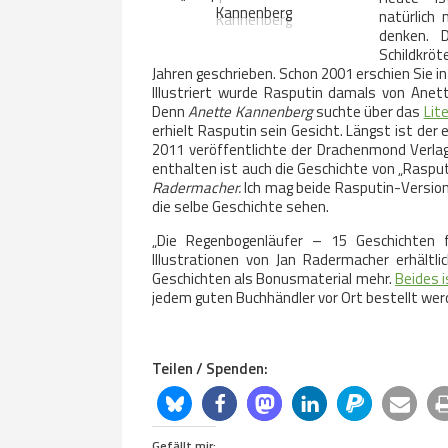
Kannenberg
natürlich
denken. 
Schildkröt
Jahren geschrieben. Schon 2001 erschien Sie
Illustriert wurde Rasputin damals von Anette
Denn
Anette Kannenberg
suchte über das
Lit
erhielt Rasputin sein Gesicht. Längst ist der
2011 veröffentlichte
der Drachenmond Verla
enthalten ist auch die Geschichte von „Rasput
Radermacher.
Ich mag beide Rasputin-Versione
die selbe Geschichte sehen.
„Die Regenbogenläufer – 15 Geschichten 
Illustrationen von Jan Radermacher erhältl
Geschichten als Bonusmaterial mehr.
Beides 
jedem guten Buchhändler vor Ort bestellt wer
Teilen / Spenden:
Gefällt mir: