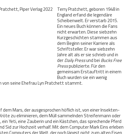
Terry Pratchett, geboren 1948 in
England erfand die legendäre
Scheibenwelt. Er verstarb 2015.
Ein neues Buch können die Fans
nicht erwarten. Diese siebzehn
Kurzgeschichten stammen aus
dem Beginn seiner Karriere als
Schriftsteller. Er war siebzehn
Jahre alt als er sie schrieb und in
der
Daily Press
und bei
Bucks Free
Press
publizierte. Für den
gemeinsam Erstauftritt in einem
Buch wurden sie ein wenig
ch von seine Ehefrau Lyn Pratchett stammt.
 dem Mars, der ausgesprochen höflich ist, von einer Insekten-
he Kröte zu eliminieren, dem Müll sammelnden Streifenmann oder
n, ein Yeti, eine Zauberin und ein Kästchen, das sprechende Pferd
d Sid zur Hochzeit verhalf. Mit dem Computer Mark Eins erleben
esten Computers der Welt, der noch längst nicht zum alten Eisen