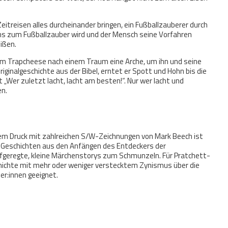
eitreisen alles durcheinander bringen, ein Fußballzauberer durch
s zum Fußballzauber wird und der Mensch seine Vorfahren
eißen.
iam Trapcheese nach einem Traum eine Arche, um ihn und seine
Originalgeschichte aus der Bibel, erntet er Spott und Hohn bis die
 „Wer zuletzt lacht, lacht am besten!“. Nur wer lacht und
en.
ltem Druck mit zahlreichen S/W-Zeichnungen von Mark Beech ist
 17 Geschichten aus den Anfängen des Entdeckers der
aufgeregte, kleine Märchenstorys zum Schmunzeln. Für Pratchett-
schichte mit mehr oder weniger verstecktem Zynismus über die
er:innen geeignet.