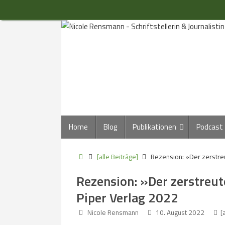
Zum
Inhalt
springen
Zum
Home
Blog
Publikationen
Podcast
Inhalt
springen
Start
[alle Beiträge]
Rezension: »Der zerstreu
Rezension: »Der zerstreut
Piper Verlag 2022
Nicole Rensmann
10. August 2022
[