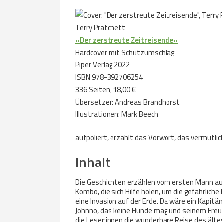
Terry Pratchett
»Der zerstreute Zeitreisende«
Hardcover mit Schutzumschlag
Piper Verlag 2022
ISBN 978-392706254
336 Seiten, 18,00 €
Übersetzer: Andreas Brandhorst
Illustrationen: Mark Beech
aufpoliert, erzählt das Vorwort, das vermutli
Inhalt
Die Geschichten erzählen vom ersten Mann auf
Kombo, die sich Hilfe holen, um die gefährlic
eine Invasion auf der Erde. Da wäre ein Kapitä
Johnno, das keine Hunde mag und seinem Freun
die Leser:innen die wunderbare Reise des ält