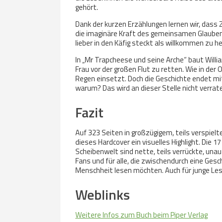
gehört.
Dank der kurzen Erzählungen lernen wir, dass Z
die imaginäre Kraft des gemeinsamen Glauben
lieber in den Käfig steckt als willkommen zu h
In „Mr Trapcheese und seine Arche“ baut Will
Frau vor der großen Flut zu retten. Wie in der 
Regen einsetzt. Doch die Geschichte endet mit
warum? Das wird an dieser Stelle nicht verrat
Fazit
Auf 323 Seiten in großzügigem, teils verspie
dieses Hardcover ein visuelles Highlight. Die
Scheibenwelt sind nette, teils verrückte, un
Fans und für alle, die zwischendurch eine Ge
Menschheit lesen möchten. Auch für junge Les
Weblinks
Weitere Infos zum Buch beim Piper Verlag